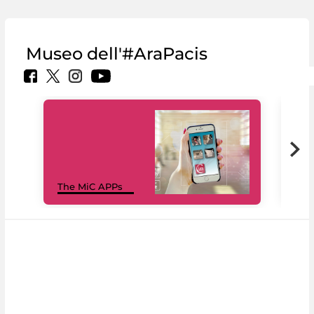
Museo dell'#AraPacis
MiC
The MiC APPs
net