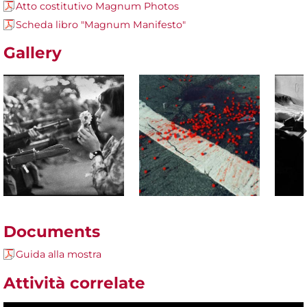
Atto costitutivo Magnum Photos
Scheda libro "Magnum Manifesto"
Gallery
Documents
Guida alla mostra
Attività correlate