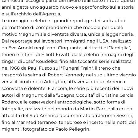
La mostra raccoglie parte del lavoro realizzato in tutti questi
anni e getta uno sguardo nuovo e approfondito sulla storia
e sull’archivio dell’Agenzia.
Le immagini celebri e i grandi reportage dei suoi autori
permettono di comprendere in che modo e per quale
motivo Magnum sia diventata diversa, unica e leggendaria.
Dal reportage sui lavoratori immigrati negli USA, realizzato
da Eve Arnold negli anni Cinquanta, ai ritratti di “famiglia”,
teneri e intimi, di Elliott Erwitt; dalle celebri immagini degli
zingari di Josef Koudelka, fino alla toccante serie realizzata
nel 1968 da Paul Fusco sul "Funeral Train", il treno che
trasportò la salma di Robert Kennedy nel suo ultimo viaggio
verso il cimitero di Arlington, attraversando un’America
sconvolta e dolente. E ancora, le serie più recenti dei nuovi
autori di Magnum: dalla “Spagna Occulta” di Cristina Garcia
Rodero, alle osservazioni antropologiche, sotto forma di
fotografie, realizzate nel mondo da Martin Parr; dalla cruda
attualità del Sud America documentato da Jérôme Sessini,
fino al Mar Mediterraneo, tenebroso e incerto nelle notti dei
migranti, fotografato da Paolo Pellegrin.