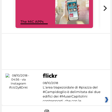
MiC
The MiC APPs
net
08/10/2018
L'area trapezoidale di #piazza del
#Campidoglio è delimitata dai due
edifici dei #MuseiCapitolini
contrapposti, che con le