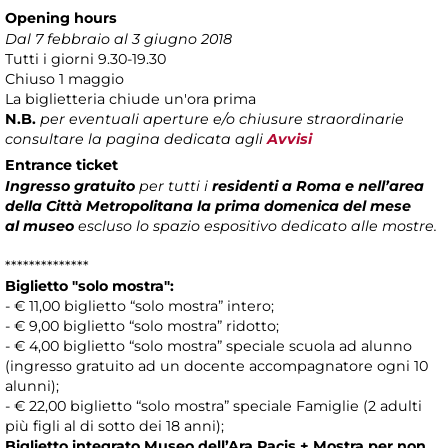
Opening hours
Dal 7 febbraio al 3 giugno 2018
Tutti i giorni 9.30-19.30
Chiuso 1 maggio
La biglietteria chiude un'ora prima
N.B.
per eventuali aperture e/o chiusure straordinarie
consultare la pagina dedicata agli
Avvisi
Entrance ticket
Ingresso gratuito
per tutti i
residenti a Roma e nell’area
della Città Metropolitana la prima domenica del mese
al museo
escluso lo spazio espositivo dedicato alle mostre.
**************
Biglietto "solo mostra":
- € 11,00 biglietto “solo mostra” intero;
- € 9,00 biglietto “solo mostra” ridotto;
- € 4,00 biglietto “solo mostra” speciale scuola ad alunno
(ingresso gratuito ad un docente accompagnatore ogni 10
alunni);
- € 22,00 biglietto “solo mostra” speciale Famiglie (2 adulti
più figli al di sotto dei 18 anni);
Biglietto integrato Museo dell’Ara Pacis + Mostra per non