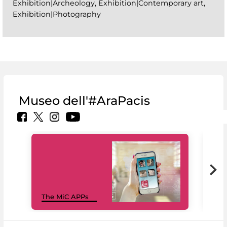
Exhibition|Archeology, Exhibition|Contemporary art,
Exhibition|Photography
Museo dell'#AraPacis
MiC
The MiC APPs
net