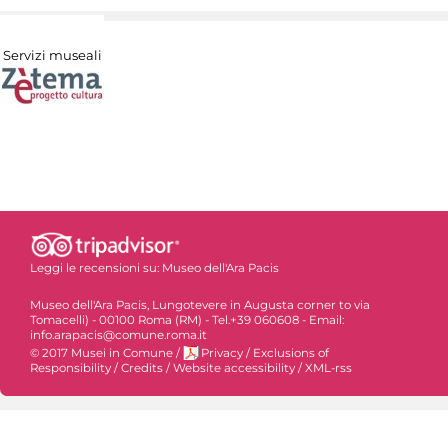
Servizi museali
Leggi le recensioni su:
Museo dell'Ara Pacis
Museo dell'Ara Pacis, Lungotevere in Augusta corner to via
Tomacelli) - 00100 Roma (RM) - Tel.+39 060608 - Email:
info.arapacis@comune.roma.it
© 2017 Musei in Comune
/
Privacy
/
Exclusions of
Responsibility
/
Credits
/
Website accessibility
/
XML-rss