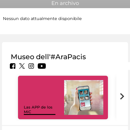
En archivo
Nessun dato attualmente disponibile
Museo dell'#AraPacis
Las APP de los
I Mi
MiC
net