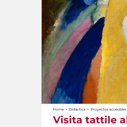
Home
>
Didáctica
>
Proyectos accesibles
You are here
Visita tattile