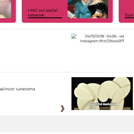
I MiC sui social
network
Tour
eiincomuneroma