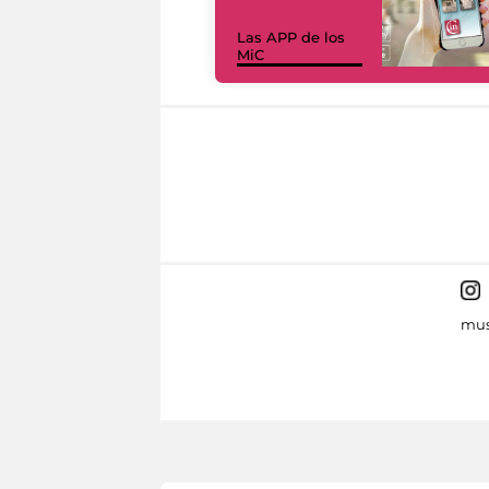
Las APP de los
MiC
mus