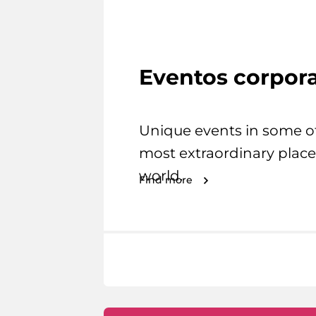
Eventos corpora
Unique events in some o
most extraordinary place
world.
Find more