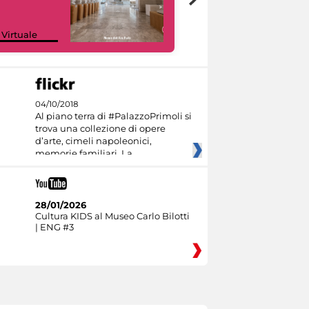
Google Arts &
 Virtuale
Culture
04/10/2018
Al piano terra di #PalazzoPrimoli si
trova una collezione di opere
d’arte, cimeli napoleonici,
memorie familiari. La
28/01/2026
Cultura KIDS al Museo Carlo Bilotti
| ENG #3