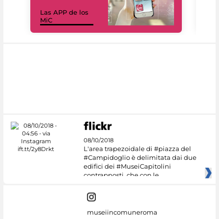
Las APP de los
I Mi
MiC
net
08/10/2018
L'area trapezoidale di #piazza del
#Campidoglio è delimitata dai due
edifici dei #MuseiCapitolini
contrapposti, che con le
museiincomuneroma