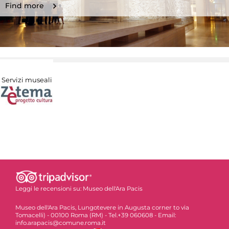
Find more
Servizi museali
Leggi le recensioni su:
Museo dell'Ara Pacis
Museo dell'Ara Pacis, Lungotevere in Augusta corner to via
Tomacelli) - 00100 Roma (RM) - Tel.+39 060608 - Email:
info.arapacis@comune.roma.it