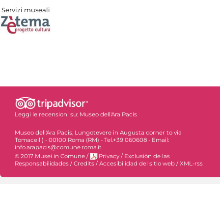
Servizi museali
Leggi le recensioni su:
Museo dell'Ara Pacis
Museo dell'Ara Pacis, Lungotevere in Augusta corner to via
Tomacelli) - 00100 Roma (RM) - Tel.+39 060608 - Email:
info.arapacis@comune.roma.it
© 2017 Musei in Comune
/
Privacy
/
Exclusiòn de las
Responsabilidades
/
Credits
/
Accesibilidad del sitio web
/
XML-rss