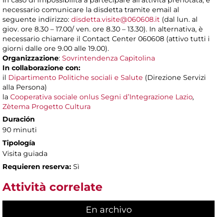
In caso di impossibilità a partecipare all’attività prenotata, è
necessario comunicare la disdetta tramite email al
seguente indirizzo:
disdetta.visite@060608.it
(dal lun. al
giov. ore 8.30 – 17.00/ ven. ore 8.30 – 13.30). In alternativa, è
necessario chiamare il Contact Center 060608 (attivo tutti i
giorni dalle ore 9.00 alle 19.00).
Organizzazione
:
Sovrintendenza Capitolina
In collaborazione con:
il
Dipartimento Politiche sociali e Salute
(Direzione Servizi
alla Persona)
la
Cooperativa sociale onlus Segni d’Integrazione Lazio
,
Zètema Progetto Cultura
Duración
90 minuti
Tipología
Visita guiada
Requieren reserva:
Sì
Attività correlate
En archivo