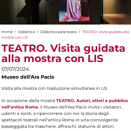
Home
>
Didáctica
>
Didáctica para todos
>
TEATRO. Visita guidata alla
You are here
mostra con LIS
TEATRO. Visita guidata
alla mostra con LIS
07/07/2024
Museo dell'Ara Pacis
Visita alla mostra con traduzione simultanea in LIS
In occasione della mostra
TEATRO. Autori, attori e pubblico
nell’antica Roma
, il Museo dell’Ara Pacis invita i visitatori,
udenti e sordi, a ripercorrere con noi la storia degli
spettacoli teatrali nell'antica Roma in una coinvolgente
passeggiata tra maschere, affreschi, statuine di attori,