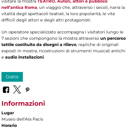
visitare la mostra
TEATRO. Autori, attori e pubblico
nell’antica Roma
, un viaggio che, attraverso i secoli, narra la
vitalità degli spettacoli teatrali, la loro popolarità, le vite
difficili degli attori e degli altri protagonisti.
Un operatore specializzato accompagna i visitatori lungo le
7 sezioni che compongono la mostra attraverso
un percorso
tattile costituito da disegni a rilievo
, repliche di originali
esposti in mostra, ricostruzioni di strumenti musicali antichi
e
audio installazioni
.
Gratis
Informazioni
Lugar
Museo dell'Ara Pacis
Horario