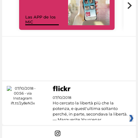
Las APP de los
I Mi
MiC
net
07/10/2018
Ho cercato la libertà più che la
potenza, e quest'ultima soltanto
perché, in parte, secondava la libertà.
— Marguerite Yourcenar