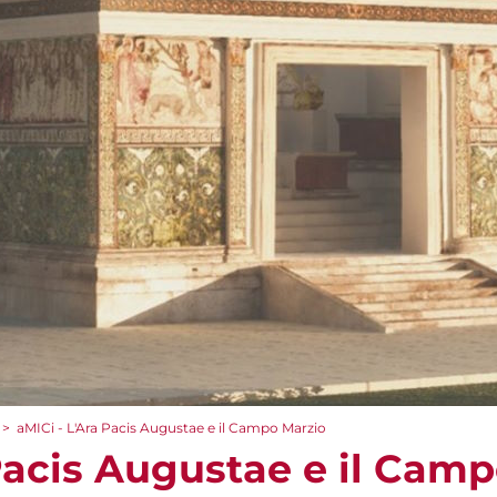
>
aMICi - L'Ara Pacis Augustae e il Campo Marzio
 Pacis Augustae e il Cam