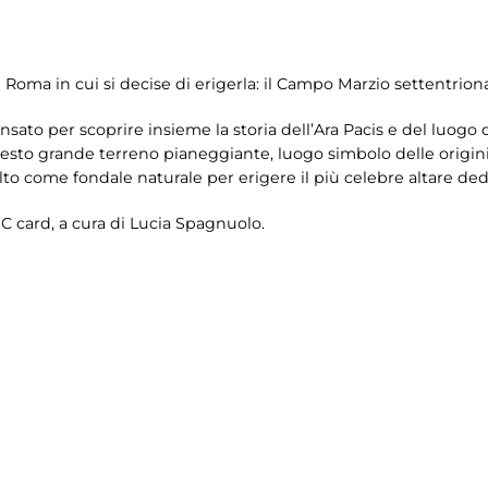
di Roma in cui si decise di erigerla: il Campo Marzio settentriona
sato per scoprire insieme la storia dell’Ara Pacis e del luogo di
esto grande terreno pianeggiante, luogo simbolo delle origin
lto come fondale naturale per erigere il più celebre altare ded
C card, a cura di
Lucia Spagnuolo.