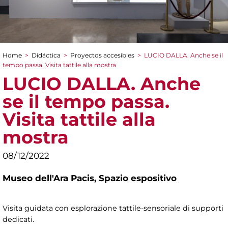
Home
>
Didáctica
>
Proyectos accesibles
>
LUCIO DALLA. Anche se il
You are here
tempo passa. Visita tattile alla mostra
LUCIO DALLA. Anche
se il tempo passa.
Visita tattile alla
mostra
08/12/2022
Museo dell'Ara Pacis,
Spazio espositivo
Visita guidata con esplorazione tattile-sensoriale di supporti
dedicati.