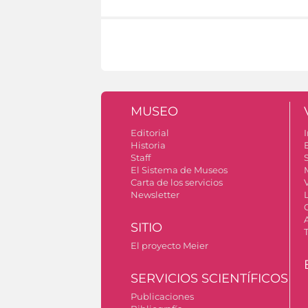
MUSEO
Editorial
I
Historia
Staff
S
El Sistema de Museos
Carta de los servicios
Newsletter
SITIO
El proyecto Meier
SERVICIOS SCIENTÍFICOS
Publicaciones