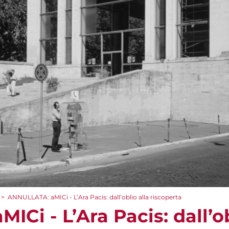
>
ANNULLATA: aMICi - L’Ara Pacis: dall’oblio alla riscoperta
Ci - L’Ara Pacis: dall’ob