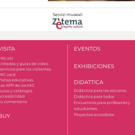
Servizi museali
VISITA
EVENTOS
nfo útil
Entradas y guías de vídeo
EXHIBICIONES
ervicios para los visitantes
MIC card
Visitas educativas
DIDATTICA
Las APP de los MiC
Didáctica para las escuelas
Guìas y catàlogos
Accesibilidad
Didáctica para todos
Tu comentario
Encuentros para profesores y
estudiantes
Proyectos accesibles
BUY