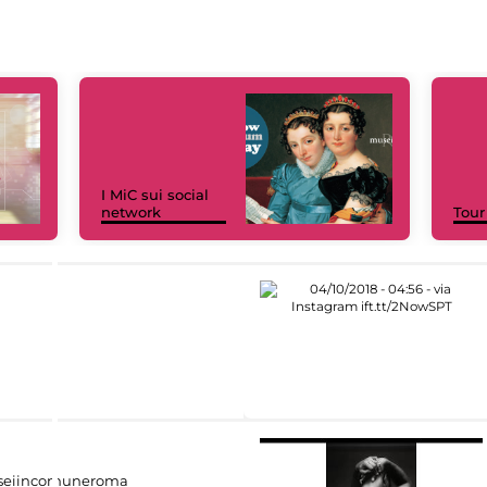
I MiC sui social
network
Tour
eiincomuneroma