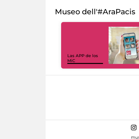
Museo dell'#AraPacis
Las APP de los
MiC
mus