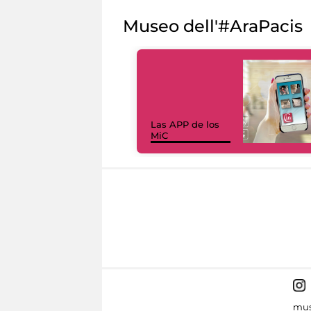
Museo dell'#AraPacis
Las APP de los
MiC
mus