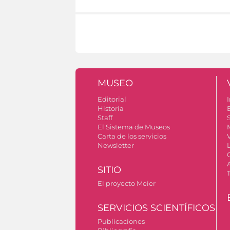
MUSEO
Editorial
I
Historia
Staff
S
El Sistema de Museos
Carta de los servicios
Newsletter
SITIO
El proyecto Meier
SERVICIOS SCIENTÍFICOS
Publicaciones