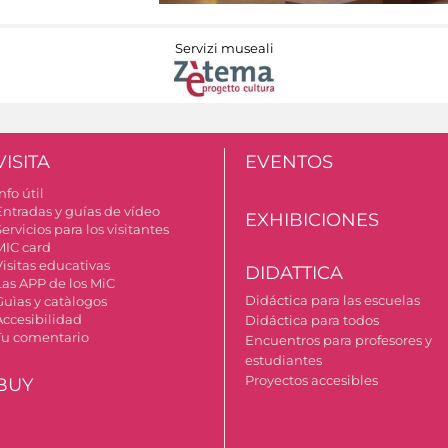
Servizi museali
VISITA
EVENTOS
nfo útil
Entradas y guías de vídeo
EXHIBICIONES
ervicios para los visitantes
MIC card
Visitas educativas
DIDATTICA
Las APP de los MiC
Didáctica para las escuelas
Guìas y catàlogos
Accesibilidad
Didáctica para todos
Tu comentario
Encuentros para profesores y
estudiantes
Proyectos accesibles
BUY