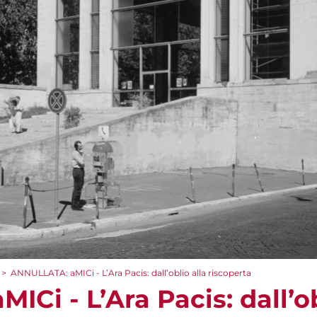
>
ANNULLATA: aMICi - L’Ara Pacis: dall’oblio alla riscoperta
Ci - L’Ara Pacis: dall’ob