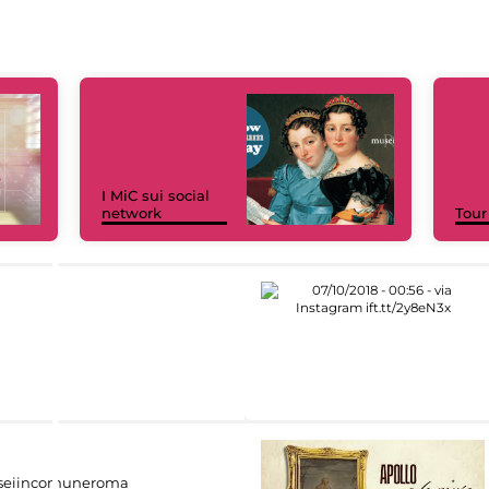
I MiC sui social
network
Tour
eiincomuneroma