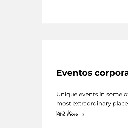
Eventos corpora
Unique events in some o
most extraordinary place
world.
Find more