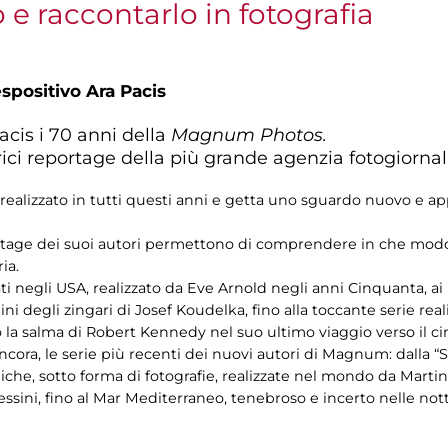
e raccontarlo in fotografia
spositivo Ara Pacis
acis i 70 anni della
Magnum Photos.
rici reportage della più grande agenzia fotogiornal
realizzato in tutti questi anni e getta uno sguardo nuovo e appr
ortage dei suoi autori permettono di comprendere in che mo
ria.
 negli USA, realizzato da Eve Arnold negli anni Cinquanta, ai rit
ini degli zingari di Josef Koudelka, fino alla toccante serie rea
tò la salma di Robert Kennedy nel suo ultimo viaggio verso il c
cora, le serie più recenti dei nuovi autori di Magnum: dalla “
iche, sotto forma di fotografie, realizzate nel mondo da Martin 
ni, fino al Mar Mediterraneo, tenebroso e incerto nelle notti