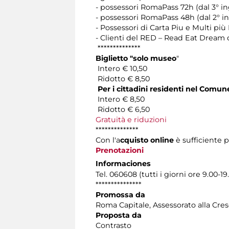
- possessori RomaPass 72h (dal 3° in
- possessori RomaPass 48h (dal 2° in
- Possessori di Carta Piu e Multi più 
- Clienti del RED – Read Eat Dream
**************
Biglietto "solo museo
"
Intero € 10,50
Ridotto € 8,50
Per i cittadini residenti nel Comu
Intero € 8,50
Ridotto € 6,50
Gratuità e riduzioni
**************
Con l'a
cquisto online
è sufficiente p
Prenotazioni
Informaciones
Tel. 060608 (tutti i giorni ore 9.00-19
***************
Promossa da
Roma Capitale, Assessorato alla Cres
Proposta da
Contrasto