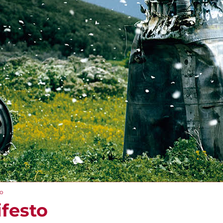
o
festo