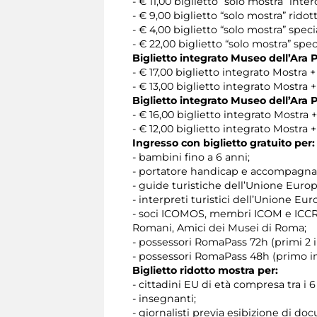
- € 11,00 biglietto “solo mostra” inter
- € 9,00 biglietto “solo mostra” ridott
- € 4,00 biglietto “solo mostra” sp
- € 22,00 biglietto “solo mostra” speci
Biglietto integrato Museo dell’Ara 
- € 17,00 biglietto integrato Mostra 
- € 13,00 biglietto integrato Mostra 
Biglietto integrato Museo dell’Ara 
- € 16,00 biglietto integrato Mostra 
- € 12,00 biglietto integrato Mostra
Ingresso con biglietto gratuito per
- bambini fino a 6 anni;
- portatore handicap e accompagna
- guide turistiche dell’Unione Europ
- interpreti turistici dell’Unione Eur
- soci ICOMOS, membri ICOM e ICCROM 
Romani, Amici dei Musei di Roma;
- possessori RomaPass 72h (primi 2 i
- possessori RomaPass 48h (primo i
Biglietto ridotto mostra per:
- cittadini EU di età compresa tra i 6 
- insegnanti;
- giornalisti previa esibizione di d