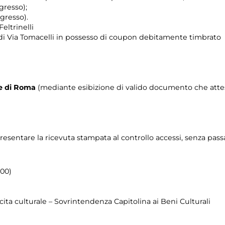
gresso);
gresso).
Feltrinelli
 di Via Tomacelli in possesso di coupon debitamente timbrato
ne di Roma
(mediante esibizione di valido documento che attes
resentare la ricevuta stampata al controllo accessi, senza passar
.00)
cita culturale – Sovrintendenza Capitolina ai Beni Culturali