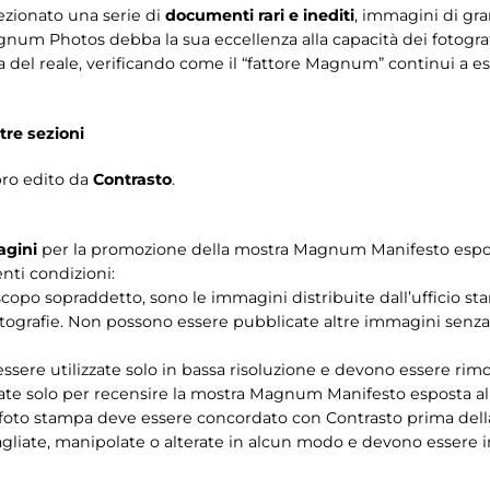
ezionato una serie di
documenti rari e inediti
, immagini di gr
agnum Photos debba la sua eccellenza alla capacità dei fotograf
 del reale, verificando come il “fattore Magnum” continui a e
tre sezioni
bro edito da
Contrasto
.
agini
per la promozione della mostra Magnum Manifesto esposta 
nti condizioni:
 lo scopo sopraddetto, sono le immagini distribuite dall’ufficio 
ografie. Non possono essere pubblicate altre immagini senza l
ssere utilizzate solo in bassa risoluzione e devono essere rimo
zate solo per recensire la mostra Magnum Manifesto esposta all
alle foto stampa deve essere concordato con Contrasto prima del
agliate, manipolate o alterate in alcun modo e devono essere 