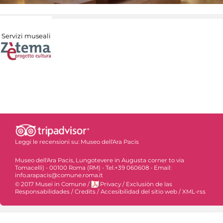
Servizi museali
Leggi le recensioni su:
Museo dell'Ara Pacis
Museo dell'Ara Pacis, Lungotevere in Augusta corner to via
Tomacelli) - 00100 Roma (RM) - Tel.+39 060608 - Email:
info.arapacis@comune.roma.it
© 2017 Musei in Comune
/
Privacy
/
Exclusiòn de las
Responsabilidades
/
Credits
/
Accesibilidad del sitio web
/
XML-rss