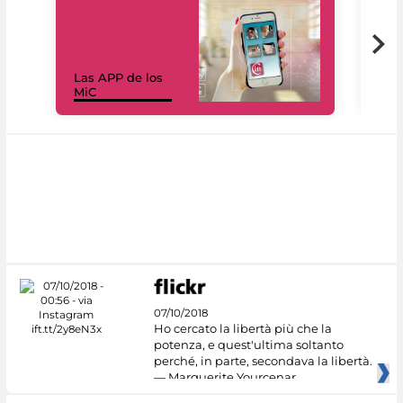
Las APP de los
I Mi
MiC
net
07/10/2018
Ho cercato la libertà più che la
potenza, e quest'ultima soltanto
perché, in parte, secondava la libertà.
— Marguerite Yourcenar