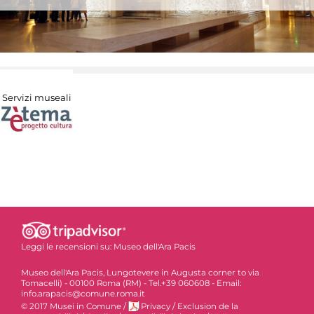
Servizi museali
Leggi le recensioni su:
Museo dell'Ara Pacis
Museo dell'Ara Pacis, Lungotevere in Augusta corner to via
Tomacelli) - 00100 Roma (RM) - Tel.+39 060608 - Email:
info.arapacis@comune.roma.it
© 2017 Musei in Comune
/
Privacy
/
Exclusion de la