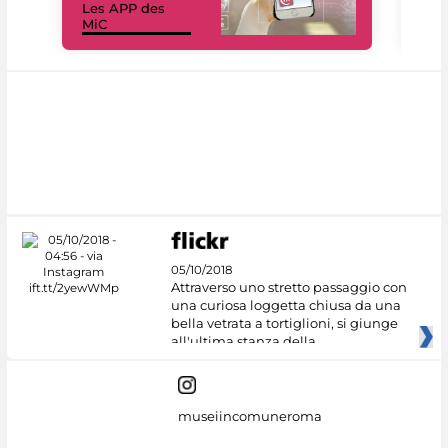
Les APP des
Les
MiC
rés
05/10/2018
Attraverso uno stretto passaggio con
una curiosa loggetta chiusa da una
bella vetrata a tortiglioni, si giunge
all'ultima stanza della
museiincomuneroma