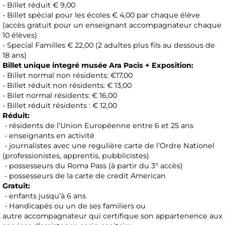
- Billet réduit € 9,00
- Billet spécial pour les écoles € 4,00 par chaque élève
(accès gratuit pour un enseignant accompagnateur chaque
10 élèves)
- Special Familles € 22,00 (2 adultes plus fils au dessous de
18 ans)
Billet unique integré musée Ara Pacis +
Exposition:
- Billet normal non résidents: €17,00
- Billet réduit non résidents: € 13,00
- Bilet normal résidents: € 16,00
- Billet réduit résidents : € 12,00
Réduit:
- résidents de l’Union Européenne entre 6 et 25 ans
- enseignants en activité
- journalistes avec une regulière carte de l’Ordre Nationel
(professionistes, apprentis, pubblicistes)
- possesseurs du Roma Pass (à partir du 3° accès)
- possesseurs de la carte de credit American
Gratuit:
- enfants jusqu’à 6 ans
- Handicapés ou un de ses familiers ou
autre accompagnateur qui certifique son appartenence aux