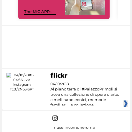
MiC
The MiC APPs
net
04/10/2018
Al piano terra di #PalazzoPrimoli si
trova una collezione di opere d’arte,
cimeli napoleonici, memorie
familiari. La collezione
museiincomuneroma