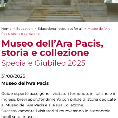
Home
>
Education
>
Educational resources for all
>
Museo dell’Ara
You are here
Pacis, storia e collezione
Museo dell’Ara Pacis,
storia e collezione
Speciale Giubileo 2025
31/08/2025
Museo dell'Ara Pacis
Guide esperte accolgono i visitatori fornendo, in italiano e in
inglese, brevi approfondimenti con pillole di storia dedicate
al Museo dell'Ara Pacis e alla sua Collezione.
Successivamente i visitatori si muoveranno in autonomia
negli spazi museali.