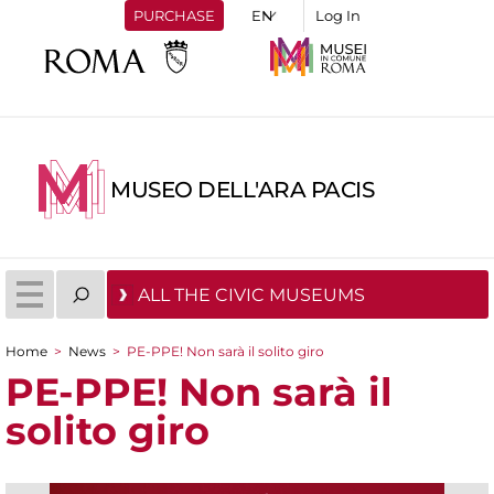
PURCHASE
Log In
MUSEO DELL'ARA PACIS
ALL THE CIVIC MUSEUMS
Home
>
News
>
PE-PPE! Non sarà il solito giro
You are here
PE-PPE! Non sarà il
solito giro