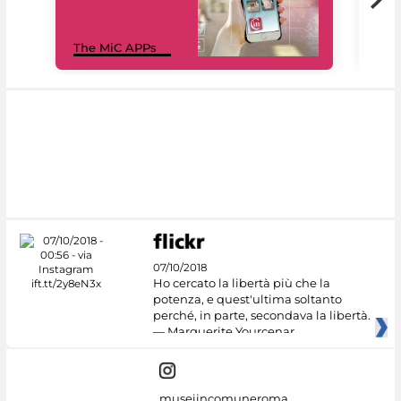
MiC
The MiC APPs
net
07/10/2018
Ho cercato la libertà più che la
potenza, e quest'ultima soltanto
perché, in parte, secondava la libertà.
— Marguerite Yourcenar
museiincomuneroma