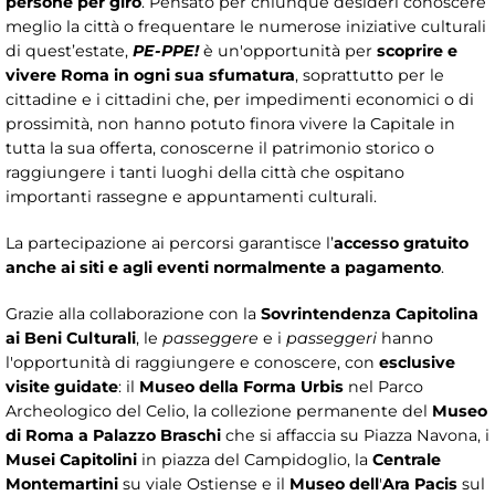
persone per giro
. Pensato per chiunque desideri conoscere
meglio la città o frequentare le numerose iniziative culturali
di quest’estate,
PE-PPE!
è un'opportunità per
scoprire e
vivere Roma in ogni sua sfumatura
, soprattutto per le
cittadine e i cittadini che, per impedimenti economici o di
prossimità, non hanno potuto finora vivere la Capitale in
tutta la sua offerta, conoscerne il patrimonio storico o
raggiungere i tanti luoghi della città che ospitano
importanti rassegne e appuntamenti culturali.
La partecipazione ai percorsi garantisce l’
accesso gratuito
anche ai siti e agli eventi normalmente a pagamento
.
Grazie alla collaborazione con la
Sovrintendenza Capitolina
ai Beni Culturali
, le
passeggere
e i
passeggeri
hanno
l'opportunità di raggiungere e conoscere, con
esclusive
visite guidate
: il
Museo della Forma Urbis
nel Parco
Archeologico del Celio, la collezione permanente del
Museo
di Roma a Palazzo Braschi
che si affaccia su Piazza Navona, i
Musei Capitolini
in piazza del Campidoglio, la
Centrale
Montemartini
su viale Ostiense e il
Museo dell
'
Ara Pacis
sul