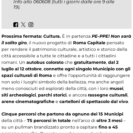
Info allo 060608 (tutti i giorni dalle ore 9 alle
19).
Prossima fermata: Cultura.
È in partenza
PE-PPE! Non sarà
il solito giro
, il nuovo progetto di
Roma Capitale
pensato
per rendere il patrimonio culturale, artistico e storico della
città accessibile a tutte le cittadine e a tutti i cittadini
romani. Un
autobus colorato
che
gratuitamente
,
dal 2
luglio al 12 ottobre
,
connette ogni singolo Municipio
con
gli
spazi culturali di Roma
e offre l’opportunità di raggiungere
non solo i luoghi simbolo della bellezza, ma anche angoli
meno conosciuti ed esplorati della città, con i loro
musei
,
siti archeologici
,
parchi storici
, e ancora
rassegne culturali
,
arene cinematografiche
e
cartelloni di spettacolo dal vivo
.
Cinque percorsi che partono da ognuno dei 15 Municipi
della città –
75 percorsi in totale
nell’arco di
oltre 3 mesi
–
su un pullman brandizzato pronto a ospitare
fino a 45