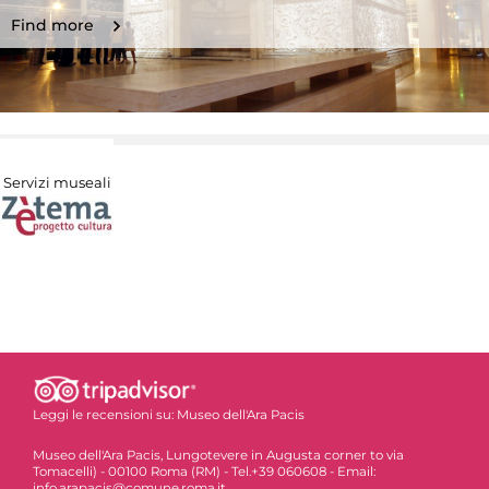
Find more
Servizi museali
Leggi le recensioni su:
Museo dell'Ara Pacis
Museo dell'Ara Pacis, Lungotevere in Augusta corner to via
Tomacelli) - 00100 Roma (RM) - Tel.+39 060608 - Email:
info.arapacis@comune.roma.it