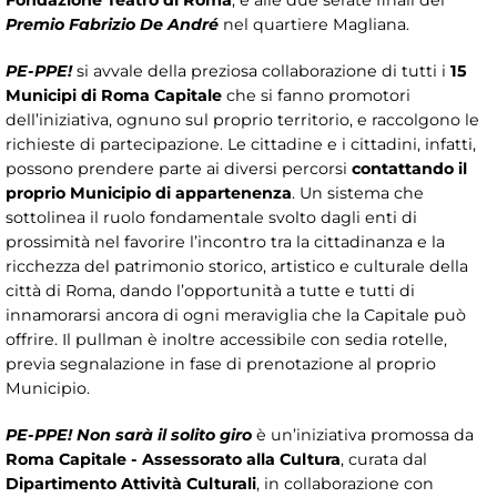
Fondazione Teatro di Roma
, e alle due serate finali del
Premio Fabrizio De André
nel quartiere Magliana.
PE-PPE!
si avvale della preziosa collaborazione di tutti i
15
Municipi di Roma Capitale
che si fanno promotori
dell’iniziativa, ognuno sul proprio territorio, e raccolgono le
richieste di partecipazione. Le cittadine e i cittadini, infatti,
possono prendere parte ai diversi percorsi
contattando il
proprio Municipio di appartenenza
. Un sistema che
sottolinea il ruolo fondamentale svolto dagli enti di
prossimità nel favorire l’incontro tra la cittadinanza e la
ricchezza del patrimonio storico, artistico e culturale della
città di Roma, dando l’opportunità a tutte e tutti di
innamorarsi ancora di ogni meraviglia che la Capitale può
offrire. Il pullman è inoltre accessibile con sedia rotelle,
previa segnalazione in fase di prenotazione al proprio
Municipio.
PE-PPE! Non sarà il solito giro
è un’iniziativa promossa da
Roma Capitale -
Assessorato alla Cultura
, curata dal
Dipartimento Attività Culturali
, in collaborazione con