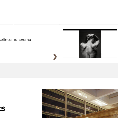
eiincomuneroma
ts