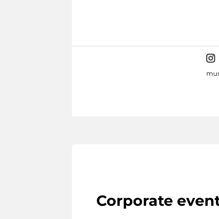
mus
Corporate even