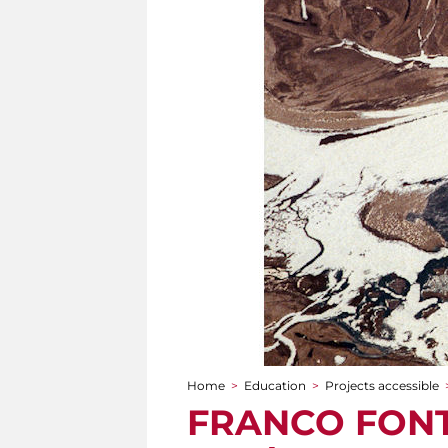
Home
>
Education
>
Projects accessible
You are here
FRANCO FONTAN