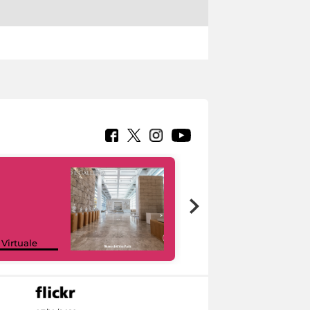
Google Arts &
 Virtuale
Culture