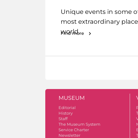
Unique events in some o
most extraordinary place
world.
Find more
MUSEUM
Editorial
History
Staff
V
The Museum System
Service Charter
Newsletter