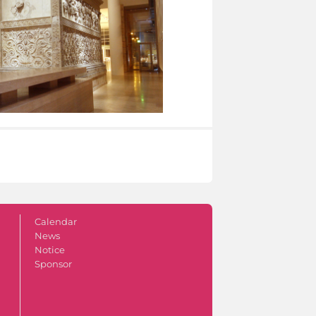
Calendar
News
Notice
Sponsor