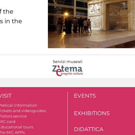
f the
s in the
Servizi museali
VISIT
EVENTS
Pratical information
Tickets and videoguides
EXHIBITIONS
isitors service
MIC card
Educational tours
DIDATTICA
The MiC APPs