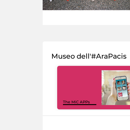
Museo dell'#AraPacis
The MiC APPs