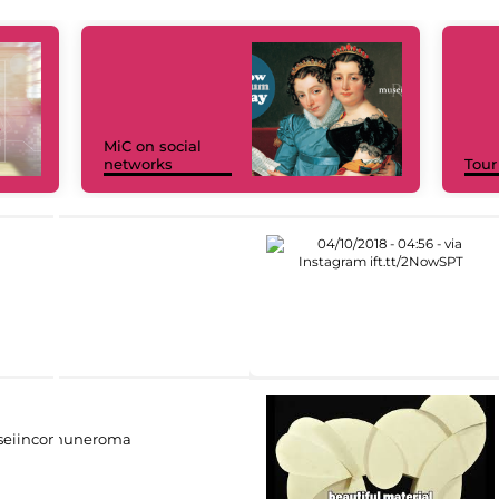
MiC on social
networks
Tour
eiincomuneroma