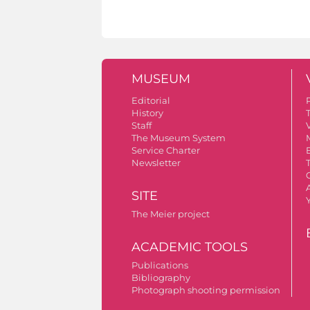
MUSEUM
Editorial
History
Staff
V
The Museum System
Service Charter
Newsletter
A
SITE
The Meier project
ACADEMIC TOOLS
Publications
Bibliography
Photograph shooting permission