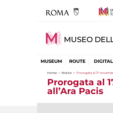
MUSEO DELL
MUSEUM
ROUTE
DIGITA
Home
>
Notice
>
Prorogata al 17 novembre
You are here
Prorogata al 
all’Ara Pacis