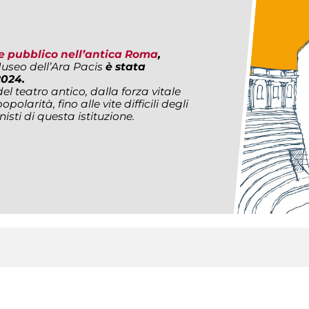
4
i e pubblico nell’antica Roma
,
useo dell’Ara Pacis
è stata
2024.
del teatro antico
,
dalla forza vitale
polarità, fino alle vite difficili degli
isti di questa istituzione.