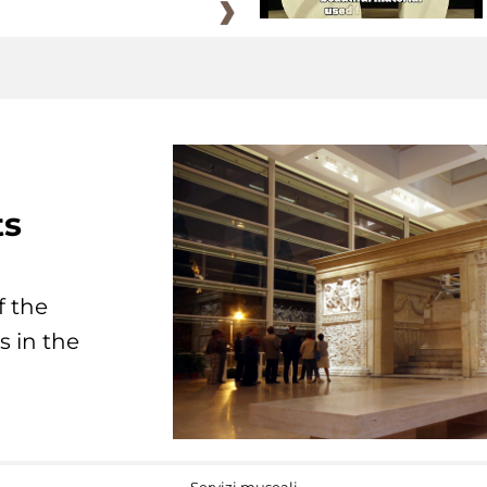
ts
f the
s in the
Servizi museali