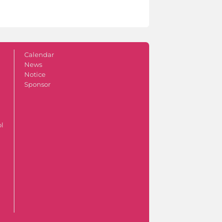
Calendar
News
Notice
Sponsor
ol