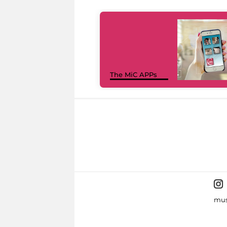
The MiC APPs
mus