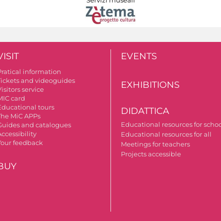
VISIT
EVENTS
Pratical information
Tickets and videoguides
EXHIBITIONS
isitors service
MIC card
Educational tours
DIDATTICA
The MiC APPs
Educational resources for scho
Guides and catalogues
ccessibility
Educational resources for all
Your feedback
Meetings for teachers
Projects accessible
BUY