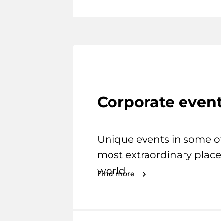
Corporate even
Unique events in some o
most extraordinary place
world.
Find more