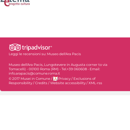
Leggi le recensioni su:
Museo dell'Ara Pacis
Museo dell'Ara Pacis, Lungotevere in Augusta corner to via
Tomacelli) - 00100 Roma (RM) - Tel.+39 060608 - Email:
info.arapacis@comune.roma.it
© 2017 Musei in Comune
/
Privacy
/
Exclusions of
Responsibility
/
Credits
/
Website accessibility
/
XML-rss