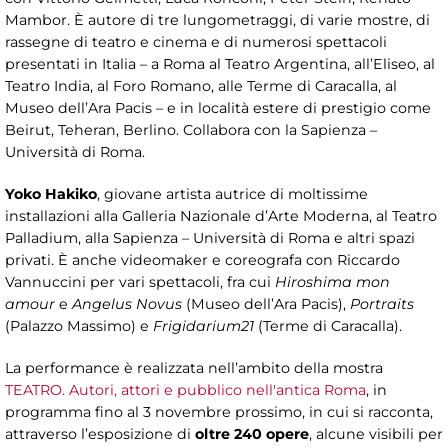
Mambor. È autore di tre lungometraggi, di varie mostre, di
rassegne di teatro e cinema e di numerosi spettacoli
presentati in Italia – a Roma al Teatro Argentina, all’Eliseo, al
Teatro India, al Foro Romano, alle Terme di Caracalla, al
Museo dell’Ara Pacis – e in località estere di prestigio come
Beirut, Teheran, Berlino. Collabora con la Sapienza –
Università di Roma.
Yoko Hakiko
, giovane artista autrice di moltissime
installazioni alla Galleria Nazionale d’Arte Moderna, al Teatro
Palladium, alla Sapienza – Università di Roma e altri spazi
privati. È anche videomaker e coreografa con Riccardo
Vannuccini per vari spettacoli, fra cui
Hiroshima mon
amour
e
Angelus Novus
(Museo dell’Ara Pacis),
Portraits
(Palazzo Massimo) e
Frigidarium21
(Terme di Caracalla).
La performance è realizzata nell’ambito della mostra
TEATRO. Autori, attori e pubblico nell'antica Roma
, in
programma fino al 3 novembre prossimo, in cui si racconta,
attraverso l’esposizione di
oltre 240 opere
, alcune visibili per