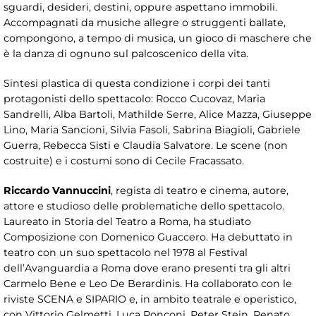
sguardi, desideri, destini, oppure aspettano immobili.
Accompagnati da musiche allegre o struggenti ballate,
compongono, a tempo di musica, un gioco di maschere che
è la danza di ognuno sul palcoscenico della vita.
Sintesi plastica di questa condizione i corpi dei tanti
protagonisti dello spettacolo: Rocco Cucovaz, Maria
Sandrelli, Alba Bartoli, Mathilde Serre, Alice Mazza, Giuseppe
Lino, Maria Sancioni, Silvia Fasoli, Sabrina Biagioli, Gabriele
Guerra, Rebecca Sisti e Claudia Salvatore. Le scene (non
costruite) e i costumi sono di Cecile Fracassato.
Riccardo Vannuccini
, regista di teatro e cinema, autore,
attore e studioso delle problematiche dello spettacolo.
Laureato in Storia del Teatro a Roma, ha studiato
Composizione con Domenico Guaccero. Ha debuttato in
teatro con un suo spettacolo nel 1978 al Festival
dell’Avanguardia a Roma dove erano presenti tra gli altri
Carmelo Bene e Leo De Berardinis. Ha collaborato con le
riviste SCENA e SIPARIO e, in ambito teatrale e operistico,
con Vittorio Gelmetti, Luca Ronconi, Peter Stein, Renato