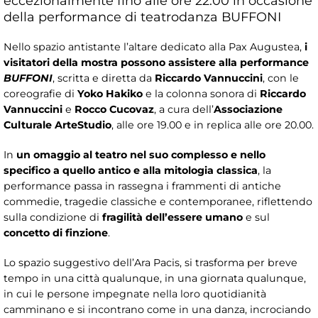
eccezionalmente fino alle ore 22.00 in occasione
della performance di teatrodanza BUFFONI
Nello spazio antistante l’altare dedicato alla Pax Augustea,
i
visitatori della mostra possono assistere alla
performance
BUFFONI
, scritta e diretta da
Riccardo Vannuccini
, con le
coreografie di
Yoko Hakiko
e la colonna sonora di
Riccardo
Vannuccini
e
Rocco Cucovaz
, a cura dell’
Associazione
Culturale ArteStudio
, alle ore 19.00 e in replica alle ore 20.00.
In
un omaggio al teatro nel suo complesso e nello
specifico a quello antico e alla mitologia classica
, la
performance passa in rassegna i frammenti di antiche
commedie, tragedie classiche e contemporanee, riflettendo
sulla condizione di
fragilità dell’essere umano
e sul
concetto di finzione
.
Lo spazio suggestivo dell’Ara Pacis, si trasforma per breve
tempo in una città qualunque, in una giornata qualunque,
in cui le persone impegnate nella loro quotidianità
camminano e si incontrano come in una danza, incrociando