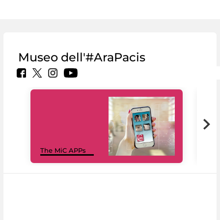
Museo dell'#AraPacis
MiC
The MiC APPs
net