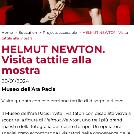
Home
>
Education
>
Projects accessible
>
HELMUT NEWTON. Visita
You are here
tattile alla mostra
HELMUT NEWTON.
Visita tattile alla
mostra
28/01/2024
Museo dell'Ara Pacis
Visita guidata con esplorazione tattile di disegni a rilievo.
Il Museo dell’Ara Pacis invita i visitatori con disabilità visiva a
scoprire la figura di
Helmut Newton
, uno tra i più grandi
maestri della fotografia del nostro tempo. Un operatore
specializzato accompagna i visitatori nella conoscenza della