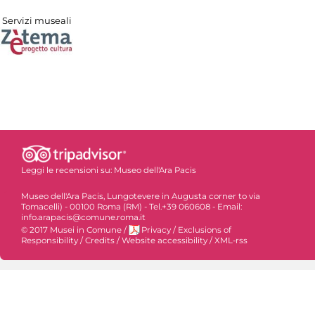
Servizi museali
Leggi le recensioni su:
Museo dell'Ara Pacis
Museo dell'Ara Pacis, Lungotevere in Augusta corner to via
Tomacelli) - 00100 Roma (RM) - Tel.+39 060608 - Email:
info.arapacis@comune.roma.it
© 2017 Musei in Comune
/
Privacy
/
Exclusions of
Responsibility
/
Credits
/
Website accessibility
/
XML-rss