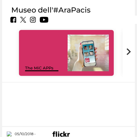
Museo dell'#AraPacis
MiC
The MiC APPs
net