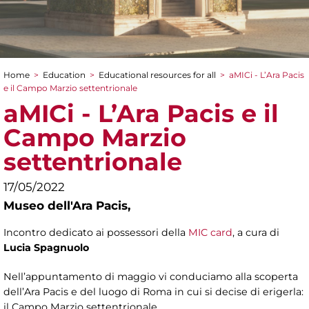
Home
>
Education
>
Educational resources for all
>
aMICi - L’Ara Pacis
You are here
e il Campo Marzio settentrionale
aMICi - L’Ara Pacis e il
Campo Marzio
settentrionale
17/05/2022
Museo dell'Ara Pacis,
Incontro dedicato ai possessori della
MIC card
, a cura di
Lucia Spagnuolo
Nell’appuntamento di maggio vi conduciamo alla scoperta
dell’Ara Pacis e del luogo di Roma in cui si decise di erigerla:
il Campo Marzio settentrionale.