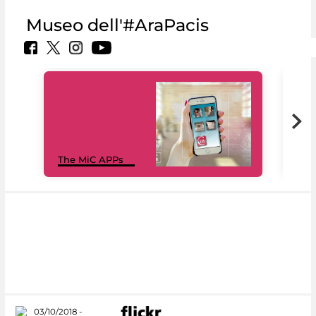
Museo dell'#AraPacis
MiC
The MiC APPs
net