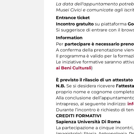
La data dell'appuntamento potrebb
Musei Civici e comunicate agli iscrit
Entrance ticket
Incontro gratuito
su piattaforma
Go
Si suggerisce di entrare con il br
Information
Per
partecipare è necessario preno
A conferma della prenotazione viene 
Il programma è valido per la formaz
Le iniziative formative saranno attiv
ai Beni Culturali
)
È previsto il rilascio di un attesta
N.B.
Se si desidera ricevere
l’attes
proprio nome e cognome completo
Alla conclusione dell’appuntamento d
intrapreso, al seguente indirizzo:
in
Durante l’incontro è richiesto di te
CREDITI FORMATIVI
Sapienza Università Di Roma
La partecipazione a cinque incontri, at
(magistrale); Storia, Antropologia, 