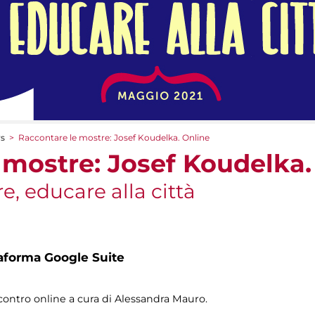
rs
>
Raccontare le mostre: Josef Koudelka. Online
 mostre: Josef Koudelka.
e, educare alla città
taforma Google Suite
contro online a cura di Alessandra Mauro.