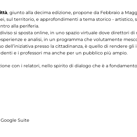
ittà
, giunto alla decima edizione, propone da Febbraio a Maggi
sei, sul territorio, e approfondimenti a tema storico - artistico, 
tro alla periferia.
iviso si sposta online, in uno spazio virtuale dove direttori di 
esperienze e analisi, in un programma che volutamente mescol
cesso dell’iniziativa presso la cittadinanza, è quello di rendere 
tudenti e i professori ma anche per un pubblico più ampio.
ione con i relatori, nello spirito di dialogo che è a fondamento d
a Google Suite