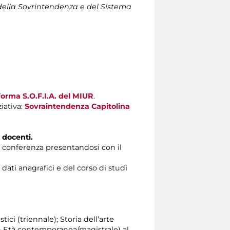
della Sovrintendenza e del Sistema
forma S.O.F.I.A. del MIUR
.
iativa:
Sovraintendenza Capitolina
 docenti.
a conferenza presentandosi con il
ati anagrafici e del corso di studi
tici (triennale); Storia dell’arte
a - Età contemporanea/magistrale) al