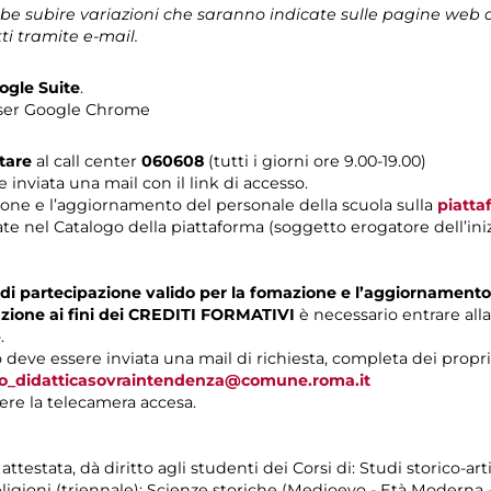
e subire variazioni che saranno indicate sulle pagine web 
ti tramite e-mail.
ogle Suite
.
owser Google Chrome
tare
al call center
060608
(tutti i giorni ore 9.00-19.00)
inviata una mail con il link di accesso.
ione e l’aggiornamento del personale della scuola sulla
piatta
ate nel Catalogo della piattaforma (soggetto erogatore dell’iniz
to di partecipazione valido per la fomazione e l’aggiornamento
tazione ai fini dei CREDITI FORMATIVI
è necessario entrare all
.
eve essere inviata una mail di richiesta, completa dei propri d
fo_didatticasovraintendenza@comune.roma.it
nere la telecamera accesa.
testata, dà diritto agli studenti dei Corsi di: Studi storico-artis
Religioni (triennale); Scienze storiche (Medioevo - Età Modern