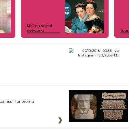
MiC on social
networks
Tour
eiincomuneroma