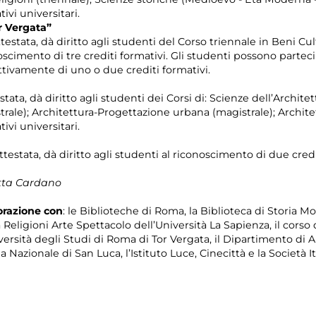
ivi universitari.
r Vergata”
estata, dà diritto agli studenti del Corso triennale in Beni Cultu
oscimento di tre crediti formativi. Gli studenti possono partec
ttivamente di uno o due crediti formativi.
stata, dà diritto agli studenti dei Corsi di: Scienze dell’Architet
rale); Architettura-Progettazione urbana (magistrale); Architet
ivi universitari.
ttestata, dà diritto agli studenti al riconoscimento di due credi
etta Cardano
orazione con
: le Biblioteche di Roma, la Biblioteca di Storia 
eligioni Arte Spettacolo dell’Università La Sapienza, il corso d
niversità degli Studi di Roma di Tor Vergata, il Dipartimento di 
 Nazionale di San Luca, l’Istituto Luce, Cinecittà e la Società I