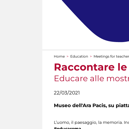
Home
>
Education
>
Meetings for teache
You are here
Raccontare le
Educare alle mostr
22/03/2021
Museo dell'Ara Pacis,
su piat
L’uomo, il paesaggio, la memoria. In
#educaroma