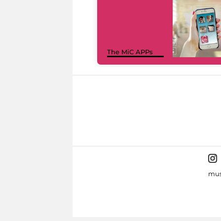
The MiC APPs
mus