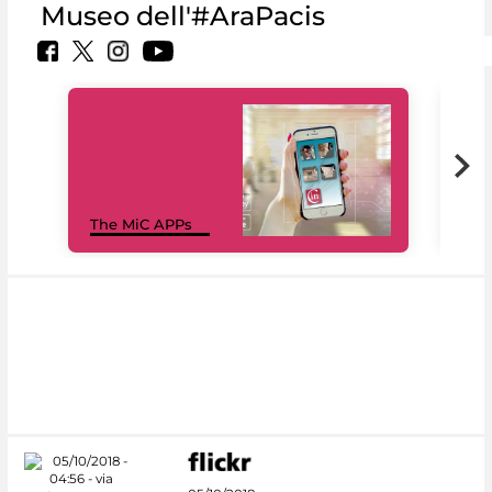
Museo dell'#AraPacis
MiC
The MiC APPs
net