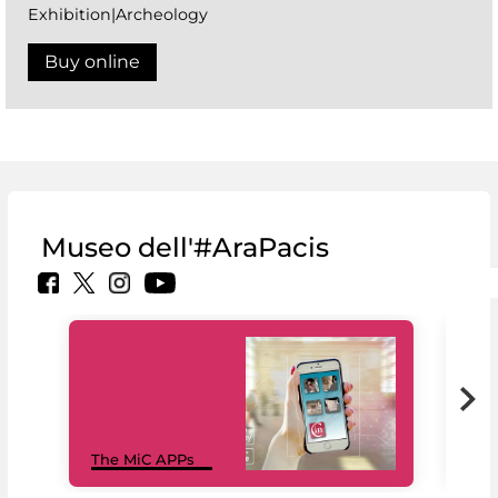
Exhibition|Archeology
Buy online
Museo dell'#AraPacis
MiC
The MiC APPs
net