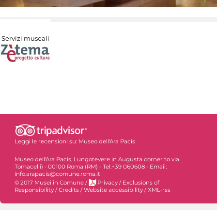
Servizi museali
Leggi le recensioni su:
Museo dell'Ara Pacis
Museo dell'Ara Pacis, Lungotevere in Augusta corner to via
Tomacelli) - 00100 Roma (RM) - Tel.+39 060608 - Email:
info.arapacis@comune.roma.it
© 2017 Musei in Comune
/
Privacy
/
Exclusions of
Responsibility
/
Credits
/
Website accessibility
/
XML-rss