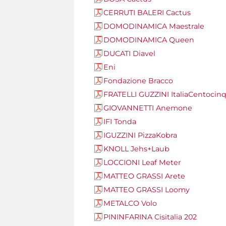
CERRUTI BALERI Cactus
DOMODINAMICA Maestrale
DOMODINAMICA Queen
DUCATI Diavel
Eni
Fondazione Bracco
FRATELLI GUZZINI ItaliaCentocinq
GIOVANNETTI Anemone
IFI Tonda
IGUZZINI PizzaKobra
KNOLL Jehs+Laub
LOCCIONI Leaf Meter
MATTEO GRASSI Arete
MATTEO GRASSI Loomy
METALCO Volo
PININFARINA Cisitalia 202