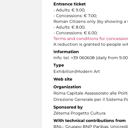
Entrance ticket
- Adults: € 9.00;
- Concessions: € 7.00;
Roman Citizens only (by showing a v
- Adults: € 8.00;
- Concessions: € 6.00;
Terms and conditions for concessio
A reduction is granted to people wit
Information
Info: tel. +39 060608 (daily from 9.
Type
Exhibition|Modern Art
Web site
Organization
Roma Capitale Assessorato alle Politi
Direzione Generale per il Sistema Pa
Sponsored by
Zétema Progetto Cultura
With technical contributions from
BNL– Gruppo BNP Paribas, Unicredit,