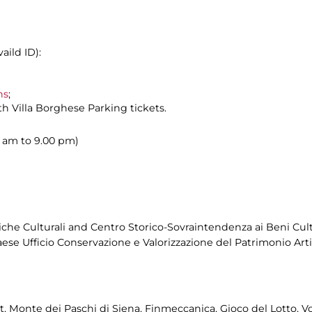
aild ID):
ns
;
h Villa Borghese Parking tickets.
00 am to 9.00 pm)
che Culturali and Centro Storico-Sovraintendenza ai Beni Cultur
ese Ufficio Conservazione e Valorizzazione del Patrimonio Arti
 Monte dei Paschi di Siena, Finmeccanica, Gioco del Lotto, V