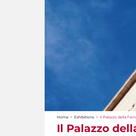
Home
>
Exhibitions
>
Il Palazzo della Farn
You are here
Il Palazzo dell