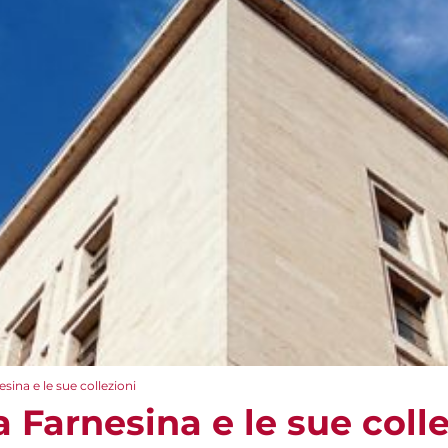
esina e le sue collezioni
a Farnesina e le sue coll