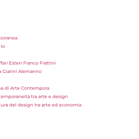
mporanea
rio
ari Esteri Franco Frattini
ma Gianni Alemanno
ina di Arte Contempora
ntemporaneità tra arte e design
ultura del design tra arte ed economia