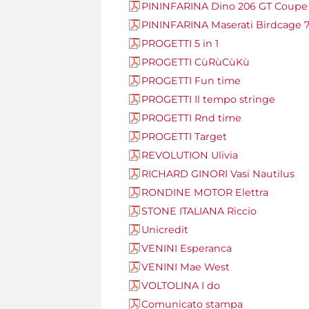
PININFARINA Dino 206 GT Coupe
PININFARINA Maserati Birdcage 
PROGETTI 5 in 1
PROGETTI CùRùCùKù
PROGETTI Fun time
PROGETTI Il tempo stringe
PROGETTI Rnd time
PROGETTI Target
REVOLUTION Ulivia
RICHARD GINORI Vasi Nautilus
RONDINE MOTOR Elettra
STONE ITALIANA Riccio
Unicredit
VENINI Esperanca
VENINI Mae West
VOLTOLINA I do
Comunicato stampa