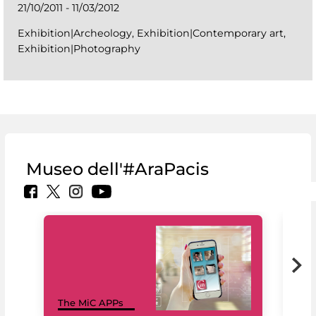
21/10/2011 - 11/03/2012
Exhibition|Archeology, Exhibition|Contemporary art,
Exhibition|Photography
Museo dell'#AraPacis
MiC
The MiC APPs
net