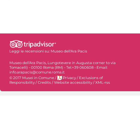
Leggi le recensioni su:
Museo dell'Ara Pacis
Museo dell'Ara Pacis, Lungotevere in Augusta corner to via
Tomacelli) - 00100 Roma (RM) - Tel.+39 060608 - Email:
info.arapacis@comune.roma.it
© 2017 Musei in Comune
/
Privacy
/
Exclusions of
Responsibility
/
Credits
/
Website accessibility
/
XML-rss