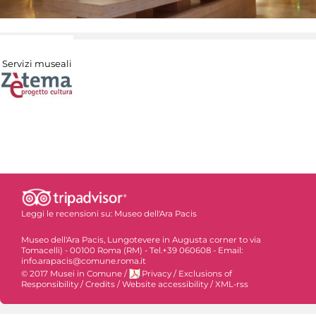
Servizi museali
Leggi le recensioni su:
Museo dell'Ara Pacis
Museo dell'Ara Pacis, Lungotevere in Augusta corner to via
Tomacelli) - 00100 Roma (RM) - Tel.+39 060608 - Email:
info.arapacis@comune.roma.it
© 2017 Musei in Comune
/
Privacy
/
Exclusions of
Responsibility
/
Credits
/
Website accessibility
/
XML-rss