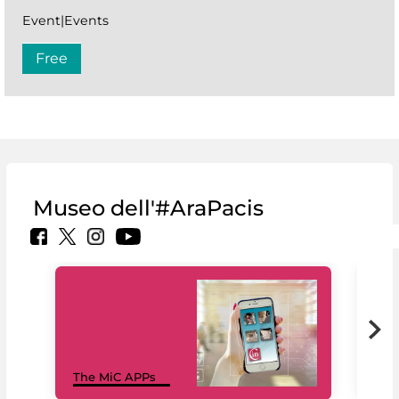
Event|Events
Free
Museo dell'#AraPacis
MiC
The MiC APPs
net