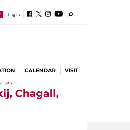
E
Log In
ATION
CALENDAR
VISIT
li altri
j, Chagall,