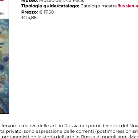
Museo:
Museo dell'Ara Pacis
Tipologia guida/catalogo:
Catalogo mostra
Russian 
Prezzo:
€ 17,50
€ 14,88
o fervore creativo delle arti in Russia nei primi decenni del N
ista privato, sono espressione delle correnti (postimpressioni
rotagonisti della storia dell'arte in Russia di quegli anni: Marc