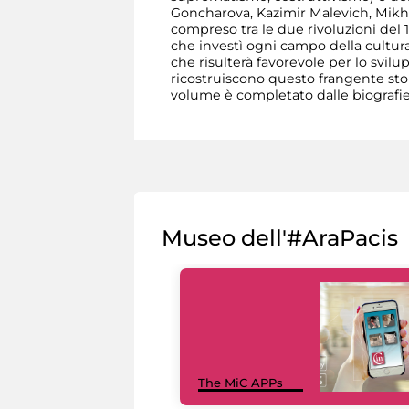
Goncharova, Kazimir Malevich, Mikhai
compreso tra le due rivoluzioni del 1
che investì ogni campo della cultura,
che risulterà favorevole per lo svilu
ricostruiscono questo frangente stori
volume è completato dalle biografie d
Museo dell'#AraPacis
The MiC APPs