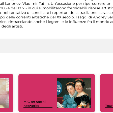
l Larionov, Vladimir Tatlin. Un'occasione per ripercorrere un
905 e del 1917 - in cui si mobilitarono formidabili risorse artist
 nel tentativo di conciliare i repertori della tradizione slava c
ppo delle correnti artistiche del XX secolo. I saggi di Andrey Sa
co, rintracciando anche i legami e le influenze fra il mondo art
egli artisti.
MiC on social
networks
Tour