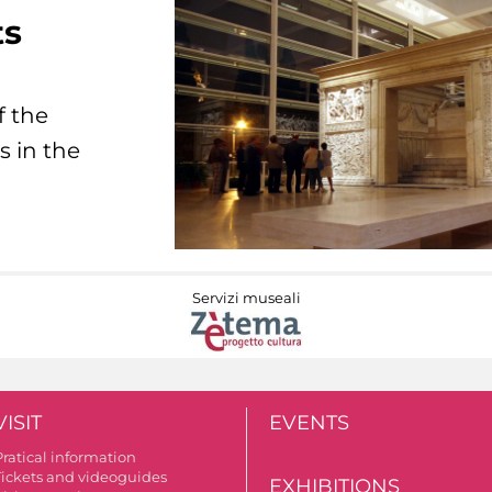
ts
f the
s in the
Servizi museali
VISIT
EVENTS
Pratical information
Tickets and videoguides
EXHIBITIONS