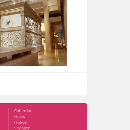
Calendar
News
Notice
Sponsor