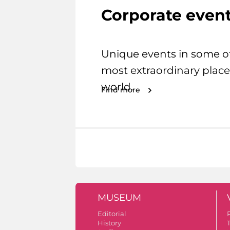
Corporate even
Unique events in some o
most extraordinary place
world.
Find more
MUSEUM
Editorial
History