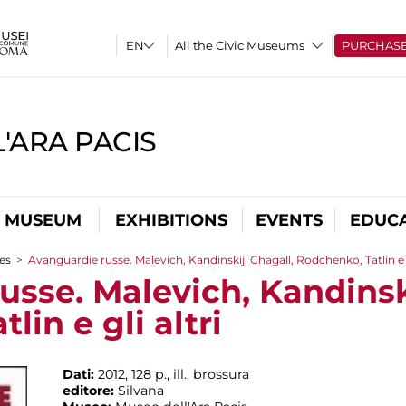
All the Civic Museums
PURCHAS
'ARA PACIS
L MUSEUM
EXHIBITIONS
EVENTS
EDUC
es
>
Avanguardie russe. Malevich, Kandinskij, Chagall, Rodchenko, Tatlin e g
sse. Malevich, Kandinski
lin e gli altri
Dati:
2012, 128 p., ill., brossura
editore:
Silvana