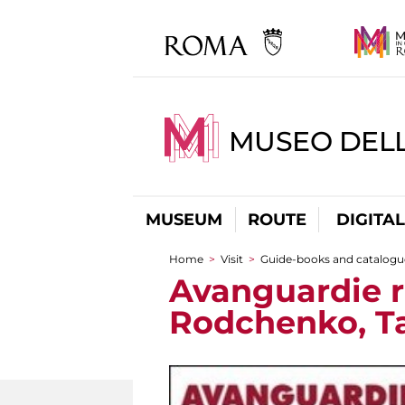
MUSEO DELL
MUSEUM
ROUTE
DIGITA
Home
>
Visit
>
Guide-books and catalogu
You are here
Avanguardie ru
Rodchenko, Tat