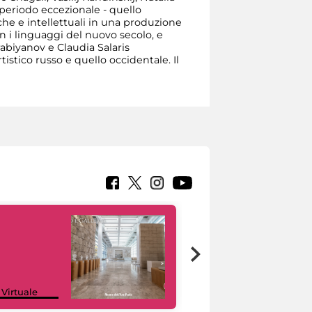
 periodo eccezionale - quello
iche e intellettuali in una produzione
on i linguaggi del nuovo secolo, e
rabiyanov e Claudia Salaris
istico russo e quello occidentale. Il
Google Arts &
 Virtuale
Culture