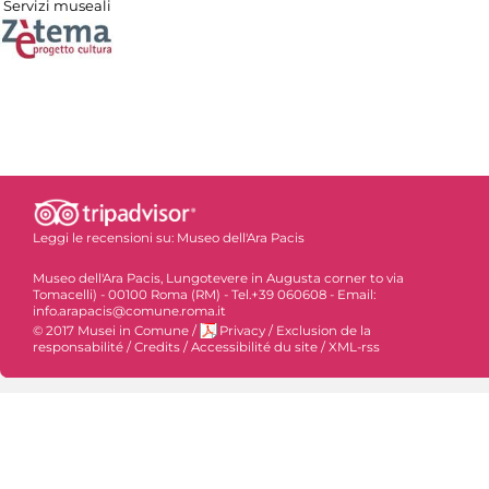
Servizi museali
Leggi le recensioni su:
Museo dell'Ara Pacis
Museo dell'Ara Pacis, Lungotevere in Augusta corner to via
Tomacelli) - 00100 Roma (RM) - Tel.+39 060608 - Email:
info.arapacis@comune.roma.it
© 2017 Musei in Comune
/
Privacy
/
Exclusion de la
responsabilité
/
Credits
/
Accessibilité du site
/
XML-rss