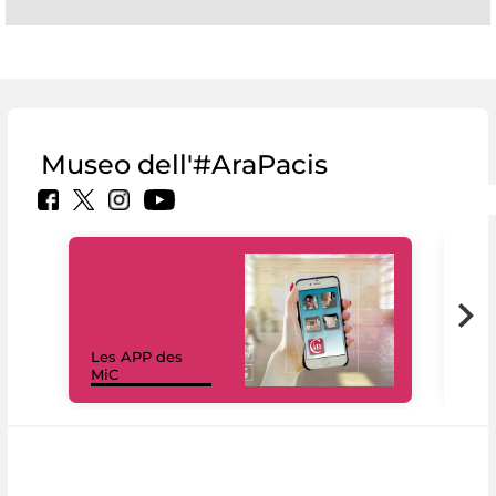
Museo dell'#AraPacis
Les APP des
Les
MiC
rés