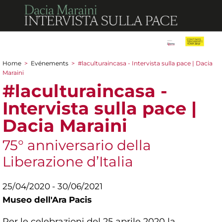
Home
>
Evénements
>
#laculturaincasa - Intervista sulla pace | Dacia
You are here
Maraini
#laculturaincasa -
Intervista sulla pace |
Dacia Maraini
75° anniversario della
Liberazione d’Italia
25/04/2020 - 30/06/2021
Museo dell'Ara Pacis
Per le celebrazioni del 25 aprile 2020 la