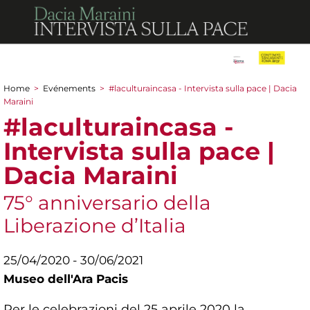
Home
>
Evénements
>
#laculturaincasa - Intervista sulla pace | Dacia
You are here
Maraini
#laculturaincasa -
Intervista sulla pace |
Dacia Maraini
75° anniversario della
Liberazione d’Italia
25/04/2020 - 30/06/2021
Museo dell'Ara Pacis
Per le celebrazioni del 25 aprile 2020 la