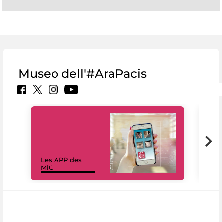
Museo dell'#AraPacis
Les APP des
Les
MiC
rés