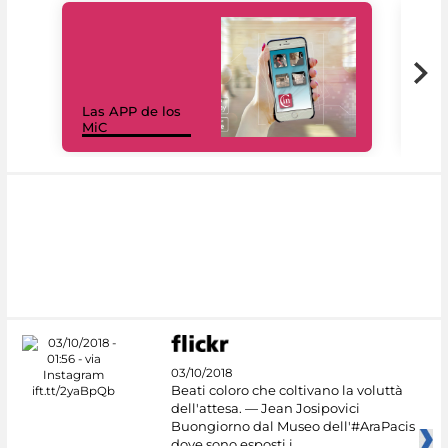
Las APP de los
I Mi
MiC
net
03/10/2018
Beati coloro che coltivano la voluttà
dell'attesa. — Jean Josipovici
Buongiorno dal Museo dell'#AraPacis
dove sono esposti i