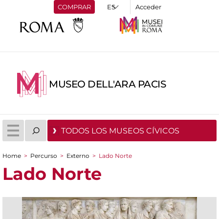
COMPRAR
Acceder
MUSEO DELL'ARA PACIS
TODOS LOS MUSEOS CÍVICOS
Home
>
Percurso
>
Externo
>
Lado Norte
You are here
Lado Norte