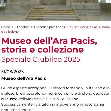
Home
>
Didáctica
>
Didáctica para todos
>
Museo dell’Ara Pacis, storia
You are here
e collezione
Museo dell’Ara Pacis,
storia e collezione
Speciale Giubileo 2025
31/08/2025
Museo dell'Ara Pacis
Guide esperte accolgono i visitatori fornendo, in italiano e in
inglese, brevi approfondimenti con pillole di storia dedicate
al Museo dell'Ara Pacis e alla sua Collezione.
Successivamente i visitatori si muoveranno in autonomia
negli spazi museali.