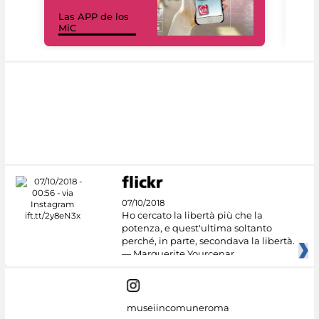
Las APP de los
I Mi
MiC
net
07/10/2018
Ho cercato la libertà più che la
potenza, e quest'ultima soltanto
perché, in parte, secondava la libertà.
— Marguerite Yourcenar
museiincomuneroma