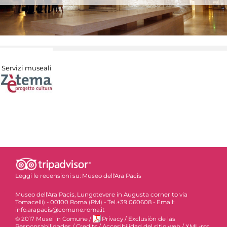
Servizi museali
Leggi le recensioni su:
Museo dell'Ara Pacis
Museo dell'Ara Pacis, Lungotevere in Augusta corner to via
Tomacelli) - 00100 Roma (RM) - Tel.+39 060608 - Email:
info.arapacis@comune.roma.it
© 2017 Musei in Comune
/
Privacy
/
Exclusiòn de las
Responsabilidades
/
Credits
/
Accesibilidad del sitio web
/
XML-rss