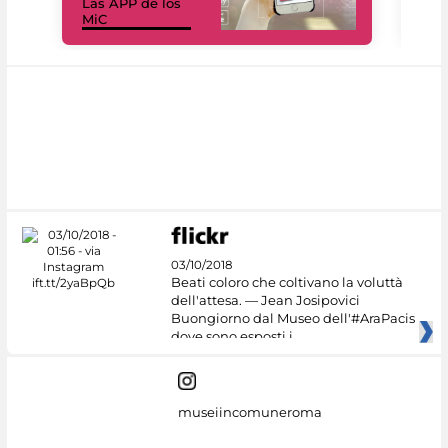
Las APP de los
I Mi
MiC
net
03/10/2018
Beati coloro che coltivano la voluttà
dell'attesa. — Jean Josipovici
Buongiorno dal Museo dell'#AraPacis
dove sono esposti i
museiincomuneroma