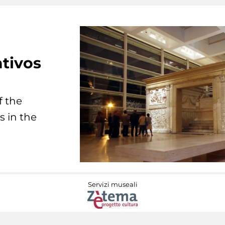
tivos
f the
s in the
Servizi museali