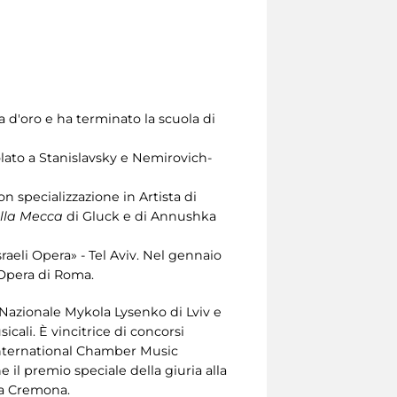
 d'oro e ha terminato la scuola di
lato a Stanislavsky e Nemirovich-
n specializzazione in Artista di
ella Mecca
di Gluck e di Annushka
sraeli Opera» - Tel Aviv. Nel gennaio
’Opera di Roma.
a Nazionale Mykola Lysenko di Lviv e
cali. È vincitrice di concorsi
“International Chamber Music
 il premio speciale della giuria alla
 a Cremona.