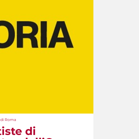
a di Roma
iste di