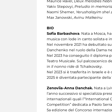
Maurice Ravel,
Deux mélodies hébr
Yakiv Stepovyi,
Preludio in memori
Naomi Shemer,
Yerushalayim shel 
Max Janowski,
Avinu Malkeinu
BIO
Sofia Barbashova
. Nata a Mosca, ha
musica con lode in canto solista e 
Nel novembre 2021 ha debuttato sul
Danchenko nel ruolo della Dama n
Nel 2023 ha conseguito il diploma pre
Teatro Musicale. Sul palcoscenico de
in
Il nonno ride
di Tchaikovsky.
Nel 2023 si è trasferita in Israele e 
2025 è diventata partecipante della
Zenoviia-Anna Danchak.
Nata a Lvi
l’anno successivo si specializza pres
internazionali quali l’“Internation
Competition” dedicata a Paolo Serrao 
5a edizione del Concorso internazio