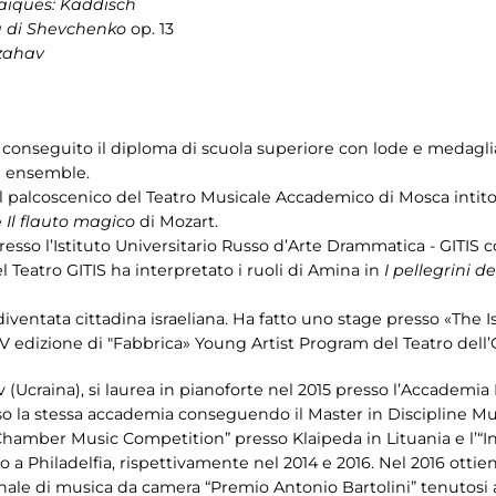
aïques: Kaddisch
a di Shevchenko
op. 13
zahav
 conseguito il diploma di scuola superiore con lode e medaglia
in ensemble.
 palcoscenico del Teatro Musicale Accademico di Mosca intito
e
Il flauto magico
di Mozart.
sso l’Istituto Universitario Russo d’Arte Drammatica - GITIS co
l Teatro GITIS ha interpretato i ruoli di Amina in
I pellegrini d
è diventata cittadina israeliana. Ha fatto uno stage presso «The I
 V edizione di "Fabbrica» Young Artist Program del Teatro dell
v (Ucraina), si laurea in pianoforte nel 2015 presso l’Accademi
so la stessa accademia conseguendo il Master in Discipline Musi
al Chamber Music Competition” presso Klaipeda in Lituania e l’
a Philadelfia, rispettivamente nel 2014 e 2016. Nel 2016 ottiene
nale di musica da camera “Premio Antonio Bartolini” tenutosi