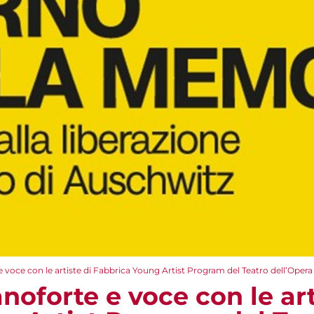
 e voce con le artiste di Fabbrica Young Artist Program del Teatro dell’Oper
anoforte e voce con le art