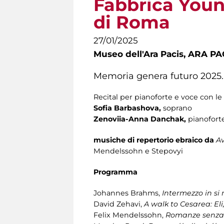
Fabbrica Youn
di Roma
27/01/2025
Museo dell'Ara Pacis,
ARA PACI
Memoria genera futuro 2025.
Recital per pianoforte e voce con le
Sofia Barbashova,
soprano
Zenoviia-Anna Danchak,
pianofort
musiche di repertorio ebraico da
A
Mendelssohn⁠ e Stepovyi
Programma
Johannes Brahms,
Intermezzo in si
David Zehavi,
A walk to Cesarea: Eli,
Felix Mendelssohn,⁠
Romanze senza