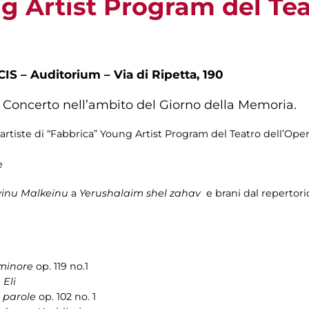
g Artist Program del Tea
S – Auditorium – Via di Ripetta, 190
 Concerto nell’ambito del Giorno della Memoria.
 artiste di “Fabbrica” Young Artist Program del Teatro dell’Ope
e
vinu Malkeinu
a
Yerushalaim shel zahav
e brani dal repertori
 minore
op. 119 no.1
 Eli
 parole
op. 102 no. 1