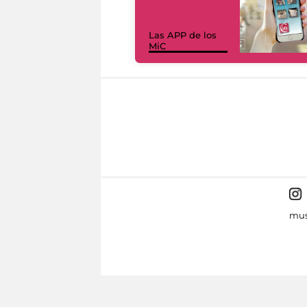
Las APP de los
MiC
mus