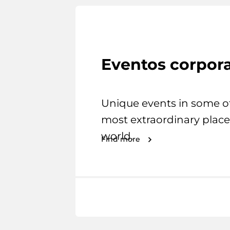
Eventos corpora
Unique events in some o
most extraordinary place
world.
Find more