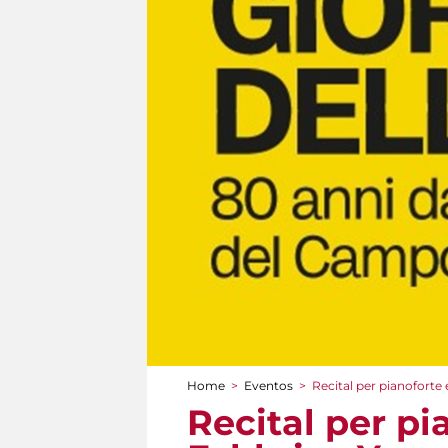
Home
>
Eventos
>
Recital per pianoforte
You are here
Recital per pi