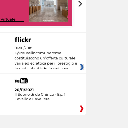
Google Arts &
 Virtuale
Culture
06/10/2018
I @museiincomuneroma
costituiscono un’offerta culturale
varia ed eclettica per il prestigio e
la particolarità delle sedi, per
20/11/2021
Il Suono di de Chirico - Ep. 1
Cavallo e Cavaliere