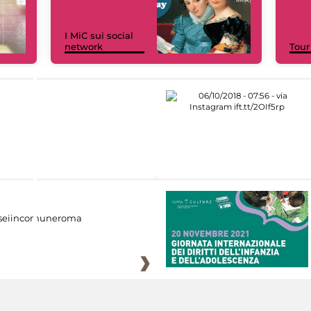
I MiC sui social
network
Tour
eiincomuneroma