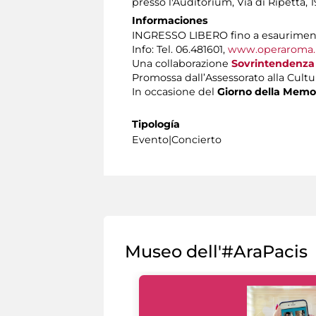
presso l'Auditorium, Via di Ripetta, 
Informaciones
INGRESSO LIBERO fino a esaurimen
Info: Tel. 06.481601,
www.operaroma.
Una collaborazione
Sovrintendenza 
Promossa dall’Assessorato alla Cult
In occasione del
Giorno della Memo
Tipología
Evento|Concierto
Museo dell'#AraPacis