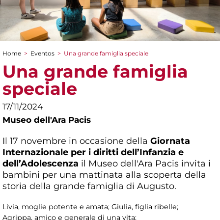
Home
>
Eventos
>
Una grande famiglia speciale
You are here
Una grande famiglia
speciale
17/11/2024
Museo dell'Ara Pacis
Il 17 novembre in occasione della
Giornata
Internazionale per i diritti dell’Infanzia e
dell’Adolescenza
il Museo dell'Ara Pacis invita i
bambini per una mattinata alla scoperta della
storia della grande famiglia di Augusto.
Livia, moglie potente e amata; Giulia, figlia ribelle;
Agrippa, amico e generale di una vita;