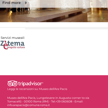
Find more
Servizi museali
Leggi le recensioni su:
Museo dell'Ara Pacis
Museo dell'Ara Pacis, Lungotevere in Augusta corner to via
Tomacelli) - 00100 Roma (RM) - Tel.+39 060608 - Email:
info.arapacis@comune.roma.it