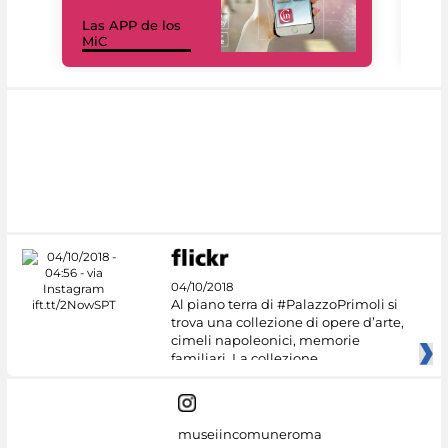
Las APP de los
I Mi
MiC
net
04/10/2018
Al piano terra di #PalazzoPrimoli si
trova una collezione di opere d’arte,
cimeli napoleonici, memorie
familiari. La collezione
museiincomuneroma