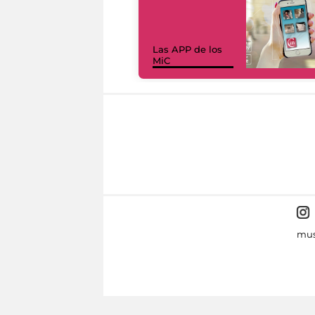
Las APP de los
MiC
mus