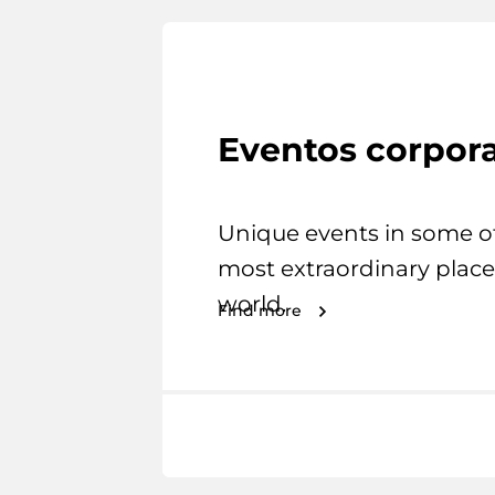
Eventos corpora
Unique events in some o
most extraordinary place
world.
Find more