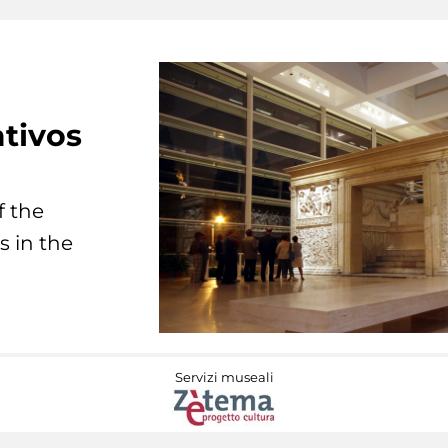
tivos
f the
s in the
Servizi museali