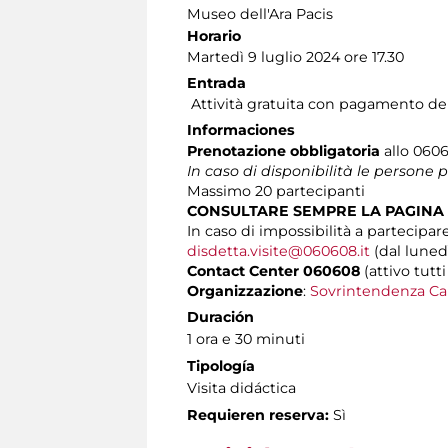
Museo dell'Ara Pacis
Horario
Martedì 9 luglio 2024 ore 17.30
Entrada
Attività gratuita con pagamento del 
Informaciones
Prenotazione obbligatoria
allo 0606
In caso di disponibilità le persone
Massimo
20 partecipanti
CONSULTARE SEMPRE LA PAGINA
In caso di impossibilità a partecipare
disdetta.visite@060608.it
(dal lunedì
Contact Center 060608
(attivo tutti
Organizzazione
:
Sovrintendenza Ca
Duración
1 ora e 30 minuti
Tipología
Visita didáctica
Requieren reserva:
Sì