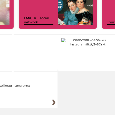
I MiC sui social
network
Tour
eiincomuneroma