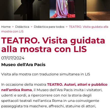
Home
>
Didáctica
>
Didáctica para todos
>
TEATRO. Visita guidata alla
You are here
mostra con LIS
TEATRO. Visita guidata
alla mostra con LIS
07/07/2024
Museo dell'Ara Pacis
Visita alla mostra con traduzione simultanea in LIS
In occasione della mostra
TEATRO. Autori, attori e pubblico
nell’antica Roma
, il Museo dell’Ara Pacis invita i visitatori,
udenti e sordi, a ripercorrere con noi la storia degli
spettacoli teatrali nell'antica Roma in una coinvolgente
passeggiata tra maschere, affreschi, statuine di attori,