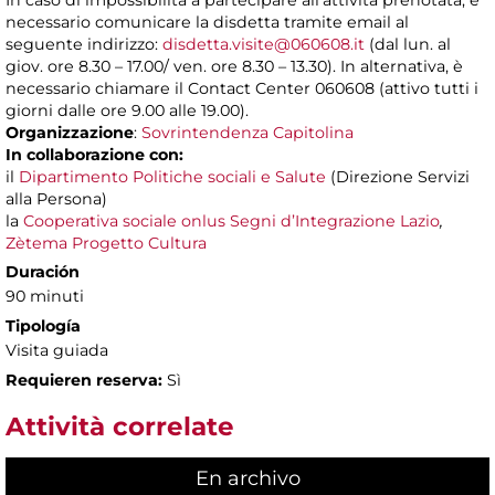
In caso di impossibilità a partecipare all’attività prenotata, è
necessario comunicare la disdetta tramite email al
seguente indirizzo:
disdetta.visite@060608.it
(dal lun. al
giov. ore 8.30 – 17.00/ ven. ore 8.30 – 13.30). In alternativa, è
necessario chiamare il Contact Center 060608 (attivo tutti i
giorni dalle ore 9.00 alle 19.00).
Organizzazione
:
Sovrintendenza Capitolina
In collaborazione con:
il
Dipartimento Politiche sociali e Salute
(Direzione Servizi
alla Persona)
la
Cooperativa sociale onlus Segni d’Integrazione Lazio
,
Zètema Progetto Cultura
Duración
90 minuti
Tipología
Visita guiada
Requieren reserva:
Sì
Attività correlate
En archivo