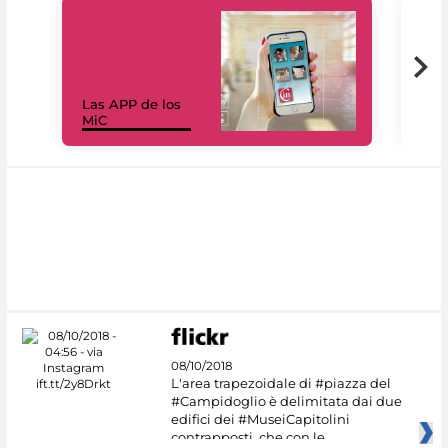
Las APP de los
I Mi
MiC
net
08/10/2018
L'area trapezoidale di #piazza del
#Campidoglio è delimitata dai due
edifici dei #MuseiCapitolini
contrapposti, che con le