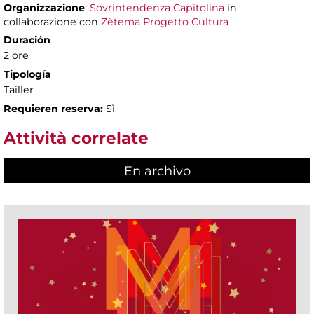
Organizzazione
:
Sovrintendenza Capitolina
in
collaborazione con
Zètema Progetto Cultura
Duración
2 ore
Tipología
Tailler
Requieren reserva:
Sì
Attività correlate
En archivo