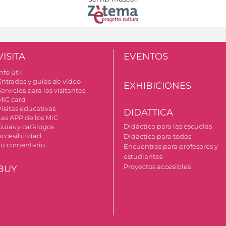
VISITA
EVENTOS
nfo útil
Entradas y guías de vídeo
EXHIBICIONES
ervicios para los visitantes
MIC card
Visitas educativas
DIDATTICA
Las APP de los MiC
Didáctica para las escuelas
Guìas y catàlogos
Accesibilidad
Didáctica para todos
Tu comentario
Encuentros para profesores y
estudiantes
Proyectos accesibles
BUY