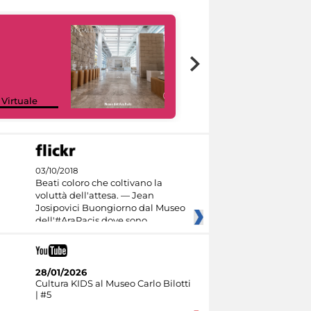
Google Arts &
 Virtuale
Culture
03/10/2018
Beati coloro che coltivano la
voluttà dell'attesa. — Jean
Josipovici Buongiorno dal Museo
dell'#AraPacis dove sono
28/01/2026
Cultura KIDS al Museo Carlo Bilotti
| #5