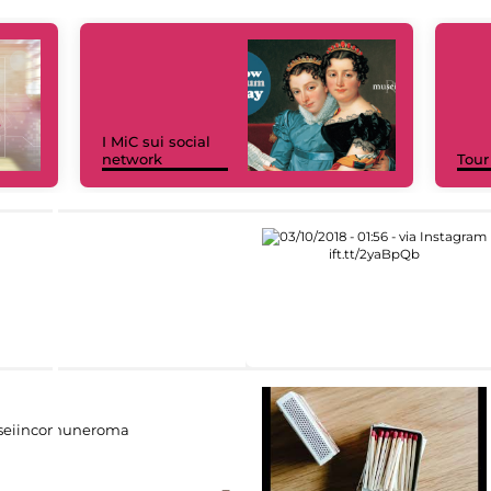
I MiC sui social
network
Tour
eiincomuneroma