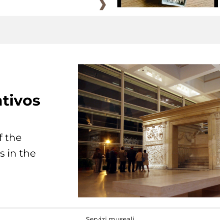
tivos
f the
s in the
Servizi museali