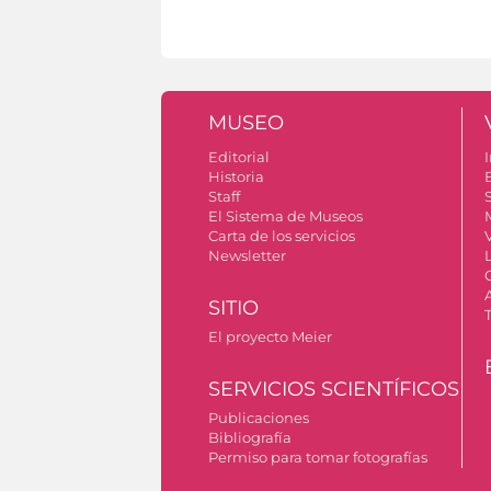
MUSEO
Editorial
I
Historia
Staff
S
El Sistema de Museos
Carta de los servicios
Newsletter
SITIO
El proyecto Meier
SERVICIOS SCIENTÍFICOS
Publicaciones
Bibliografía
Permiso para tomar fotografías