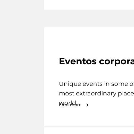
Eventos corpora
Unique events in some o
most extraordinary place
world.
Find more