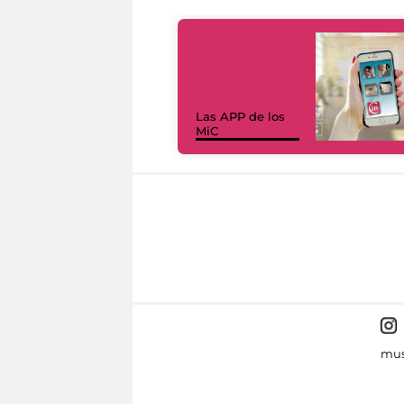
Las APP de los
MiC
mus