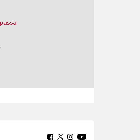
 passa
al