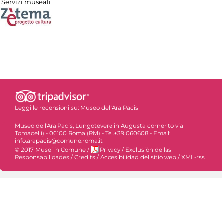
Servizi museali
Leggi le recensioni su:
Museo dell'Ara Pacis
Museo dell'Ara Pacis, Lungotevere in Augusta corner to via
Tomacelli) - 00100 Roma (RM) - Tel.+39 060608 - Email:
info.arapacis@comune.roma.it
© 2017 Musei in Comune
/
Privacy
/
Exclusiòn de las
Responsabilidades
/
Credits
/
Accesibilidad del sitio web
/
XML-rss