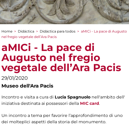
Home
>
Didáctica
>
Didáctica para todos
>
aMICi - La pace di Augusto
You are here
nel fregio vegetale dell’Ara Pacis
aMICi - La pace di
Augusto nel fregio
vegetale dell’Ara Pacis
29/01/2020
Museo dell'Ara Pacis
Incontro e visita a cura di
Lucia Spagnuolo
nell'ambito dell'
iniziativa destinata ai possessori della
MIC card
.
Un incontro a tema per favorire l’approfondimento di uno
dei molteplici aspetti della storia del monumento.