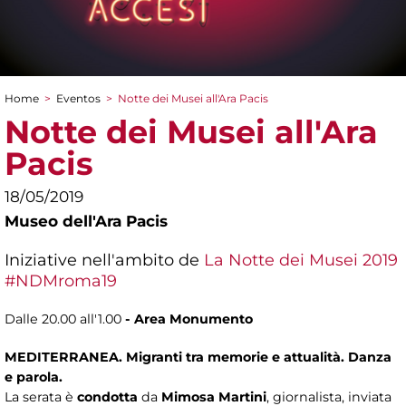
Home
>
Eventos
>
Notte dei Musei all'Ara Pacis
You are here
Notte dei Musei all'Ara
Pacis
18/05/2019
Museo dell'Ara Pacis
Iniziative nell'ambito de
La Notte dei Musei 2019
#NDMroma19
Dalle 20.00 all'1.00
- Area Monumento
MEDITERRANEA. Migranti tra memorie e attualità. Danza
e parola.
La serata è
condotta
da
Mimosa Martini
, giornalista, inviata