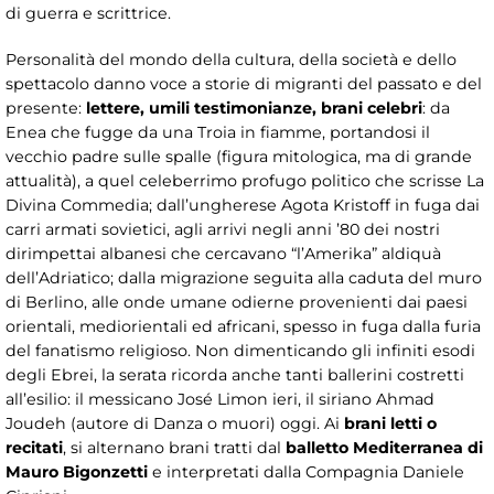
di guerra e scrittrice.
Personalità del mondo della cultura, della società e dello
spettacolo danno voce a storie di migranti del passato e del
presente:
lettere, umili testimonianze, brani celebri
: da
Enea che fugge da una Troia in fiamme, portandosi il
vecchio padre sulle spalle (figura mitologica, ma di grande
attualità), a quel celeberrimo profugo politico che scrisse La
Divina Commedia; dall’ungherese Agota Kristoff in fuga dai
carri armati sovietici, agli arrivi negli anni ’80 dei nostri
dirimpettai albanesi che cercavano “l’Amerika” aldiquà
dell’Adriatico; dalla migrazione seguita alla caduta del muro
di Berlino, alle onde umane odierne provenienti dai paesi
orientali, mediorientali ed africani, spesso in fuga dalla furia
del fanatismo religioso. Non dimenticando gli infiniti esodi
degli Ebrei, la serata ricorda anche tanti ballerini costretti
all’esilio: il messicano José Limon ieri, il siriano Ahmad
Joudeh (autore di Danza o muori) oggi. Ai
brani letti o
recitati
, si alternano brani tratti dal
balletto
Mediterranea di
Mauro Bigonzetti
e interpretati dalla Compagnia Daniele