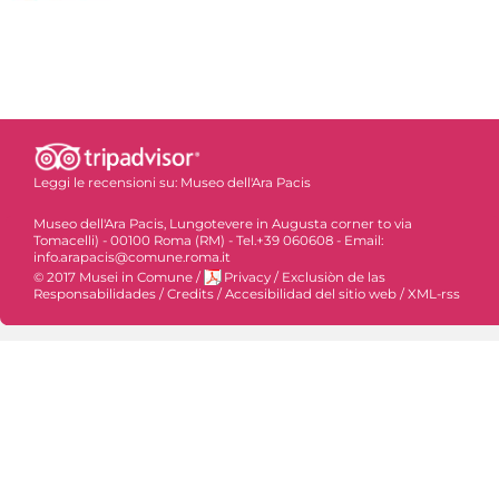
Leggi le recensioni su:
Museo dell'Ara Pacis
Museo dell'Ara Pacis, Lungotevere in Augusta corner to via
Tomacelli) - 00100 Roma (RM) - Tel.+39 060608 - Email:
info.arapacis@comune.roma.it
© 2017 Musei in Comune
/
Privacy
/
Exclusiòn de las
Responsabilidades
/
Credits
/
Accesibilidad del sitio web
/
XML-rss