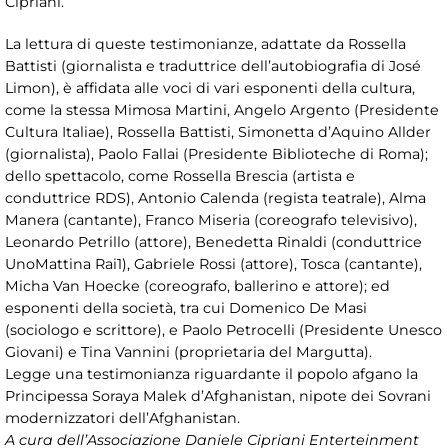
Cipriani.
La lettura di queste testimonianze, adattate da Rossella
Battisti (giornalista e traduttrice dell’autobiografia di José
Limon), è affidata alle voci di vari esponenti della cultura,
come la stessa Mimosa Martini, Angelo Argento (Presidente
Cultura Italiae), Rossella Battisti, Simonetta d’Aquino Allder
(giornalista), Paolo Fallai (Presidente Biblioteche di Roma);
dello spettacolo, come Rossella Brescia (artista e
conduttrice RDS), Antonio Calenda (regista teatrale), Alma
Manera (cantante), Franco Miseria (coreografo televisivo),
Leonardo Petrillo (attore), Benedetta Rinaldi (conduttrice
UnoMattina Rai1), Gabriele Rossi (attore), Tosca (cantante),
Micha Van Hoecke (coreografo, ballerino e attore); ed
esponenti della società, tra cui Domenico De Masi
(sociologo e scrittore), e Paolo Petrocelli (Presidente Unesco
Giovani) e Tina Vannini (proprietaria del Margutta).
Legge una testimonianza riguardante il popolo afgano la
Principessa Soraya Malek d’Afghanistan, nipote dei Sovrani
modernizzatori dell’Afghanistan.
A cura dell’Associazione Daniele Cipriani Enterteinment