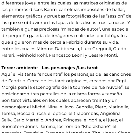
diferentes joyas, entre las cuales las matrices originales de
los primeros discos Karim, carteleras imposibles de hallar,
elementos gráficos y pruebas fotográficas de las “session” de
las que se obtuvieron las tapas de los discos más famosos. Y
también algunas preciosas “miradas de autor”, una especie
de pequeña galería de imágenes realizadas por fotógrafos
que siguieron más de cerca a Fabrizio durante su vida,
entre los cuales Mimmo Dabbrescia, Luca Greguoli, Guido
Harari, Reinhold Kohl, Francesco Leoni y Cesare Monti.
Tercer ambiente - Los personajes /Los tarot
Aquí el visitante “encuentra” los personajes de las canciones
de Fabrizio. Cerca de los tarot originales, creados por Pepi
Morgia para la escenografía de la tournée de “Le nuvole”, se
posicionaron tres pantallas de la misma forma y tamaño.
Son tarot virtuales en los cuales aparecen treinta y un
personajes: el Miché, Nina, el loco, Geordie, Piero, Marinella,
Teresa, Bocca di rosa, el óptico, el tirabombas, Angiolina,
Sally, Carlo Martello, Andrea, Prinçesa, el gorila, el juez, el
Suonatore Jones, Jamina, los rom de “Khorakhané”, el
pescador, Franziska, Suzanne, Maddalena, Tito, Nancy, Sinan