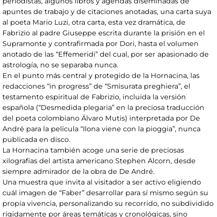
periodistas, algunos libros y agendas diseminadas de
apuntes de trabajo y de citaciones anotadas, una carta suya
al poeta Mario Luzi, otra carta, esta vez dramática, de
Fabrizio al padre Giuseppe escrita durante la prisión en el
Supramonte y contrafirmada por Dori, hasta el volumen
anotado de las “Effemeridi” del cual, por ser apasionado de
astrología, no se separaba nunca.
En el punto más central y protegido de la Hornacina, las
redacciones “in progress” de “Smisurata preghiera”, el
testamento espiritual de Fabrizio, incluida la versión
española (“Desmedida plegaria” en la preciosa traducción
del poeta colombiano Álvaro Mutis) interpretada por De
André para la película “Ilona viene con la pioggia”, nunca
publicada en disco.
La Hornacina también acoge una serie de preciosas
xilografías del artista americano Stephen Alcorn, desde
siempre admirador de la obra de De André.
Una muestra que invita al visitador a ser activo eligiendo
cuál imagen de “Faber” desarrollar para sí mismo según su
propia vivencia, personalizando su recorrido, no subdividido
rígidamente por áreas temáticas y cronológicas, sino