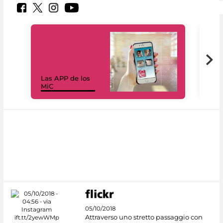
Las APP de los
I Mi
MiC
net
05/10/2018
Attraverso uno stretto passaggio con