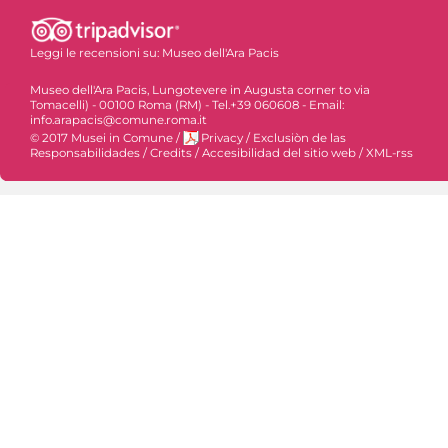
Leggi le recensioni su:
Museo dell'Ara Pacis
Museo dell'Ara Pacis, Lungotevere in Augusta corner to via
Tomacelli) - 00100 Roma (RM) - Tel.+39 060608 - Email:
info.arapacis@comune.roma.it
© 2017 Musei in Comune
/
Privacy
/
Exclusiòn de las
Responsabilidades
/
Credits
/
Accesibilidad del sitio web
/
XML-rss