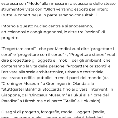
espressa con “Modo” alla rimessa in discussione dello stesso
strumento/rivista con “Ollo”) verranno esposti per intero
(tutte le copertine) e in parte saranno consultabili.
Intorno a questo nucleo centrale si snoderanno,
articolandosi e congiungendosi, le altre tre “sezioni” di
progetto.
“Progettare corpi” - che per Mendini vuol dire “progettare i
corpi” e “progettare con il corpo” - ; “Progettare stanze” vuol
dire progettare gli oggetti e i mobili per gli ambienti che
conterranno la vita delle persone; “Progettare orizzonti” è
l’arrivare alla scala architettonica, urbana e territoriale,
realizzando edifici pubblici in molti paesi del mondo (dal
“Groninger Museum” a Groningen in Olanda alla
“Stuttgarter Bank” di Stoccarda, fino ai diversi interventi in
Giappone, dal “Dinosaur Museum” a Fukui alla “Torre del
Paradiso” a Hiroshima e al parco “Stella” a Hokkaido).
Disegni di progetto, fotografie, modelli, oggetti (sedie,
tavoli, poltrone, gioielli, borse, orologi, piatti, bicchieri,