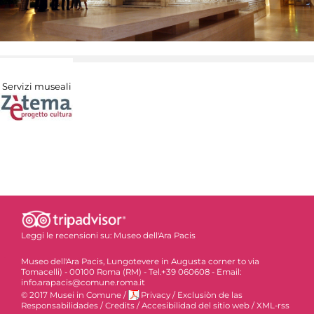
Servizi museali
Leggi le recensioni su:
Museo dell'Ara Pacis
Museo dell'Ara Pacis, Lungotevere in Augusta corner to via
Tomacelli) - 00100 Roma (RM) - Tel.+39 060608 - Email:
info.arapacis@comune.roma.it
© 2017 Musei in Comune
/
Privacy
/
Exclusiòn de las
Responsabilidades
/
Credits
/
Accesibilidad del sitio web
/
XML-rss