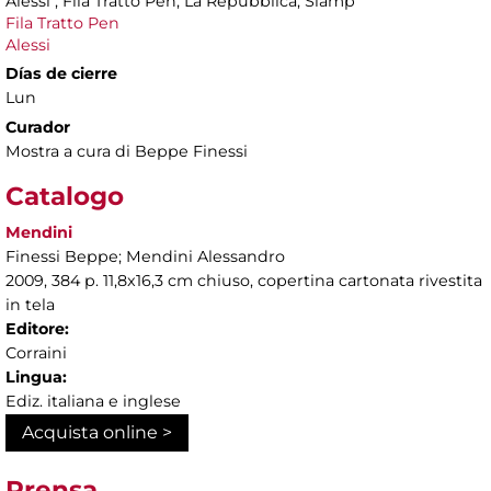
Alessi , Fila Tratto Pen, La Repubblica, Slamp
Fila Tratto Pen
Alessi
Días de cierre
Lun
Curador
Mostra a cura di Beppe Finessi
Catalogo
Mendini
Finessi Beppe; Mendini Alessandro
2009, 384 p. 11,8x16,3 cm chiuso, copertina cartonata rivestita
in tela
Editore:
Corraini
Lingua:
Ediz. italiana e inglese
Acquista online >
Prensa