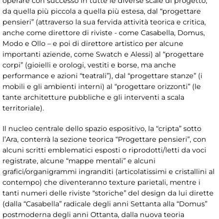
operare con successo in tutte le diverse scale di progetto,
da quella più piccola a quella più estesa, dal “progettare
pensieri” (attraverso la sua fervida attività teorica e critica,
anche come direttore di riviste - come Casabella, Domus,
Modo e Ollo – e poi di direttore artistico per alcune
importanti aziende, come Swatch e Alessi) al “progettare
corpi” (gioielli e orologi, vestiti e borse, ma anche
performance e azioni “teatrali”), dal “progettare stanze” (i
mobili e gli ambienti interni) al “progettare orizzonti” (le
tante architetture pubbliche e gli interventi a scala
territoriale).
Il nucleo centrale dello spazio espositivo, la “cripta” sotto
l’Ara, conterrà la sezione teorica “Progettare pensieri”, con
alcuni scritti emblematici esposti o riprodotti/letti da voci
registrate, alcune “mappe mentali” e alcuni
grafici/organigrammi ingranditi (articolatissimi e cristallini al
contempo) che diventeranno texture parietali, mentre i
tanti numeri delle riviste “storiche” del design da lui dirette
(dalla “Casabella” radicale degli anni Settanta alla “Domus”
postmoderna degli anni Ottanta, dalla nuova teoria