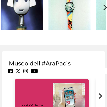
Museo dell'#AraPacis
Las APP de los
I Mi