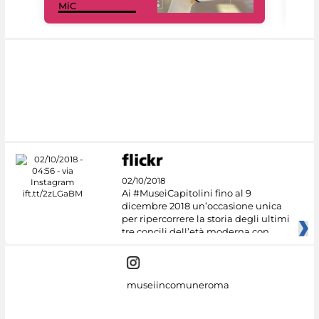
MiC
net
02/10/2018
Ai #MuseiCapitolini fino al 9
dicembre 2018 un’occasione unica
per ripercorrere la storia degli ultimi
tre concili dell’età moderna con
museiincomuneroma