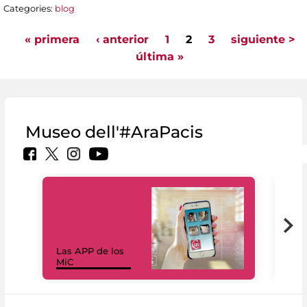
Categories:
blog
« primera
‹ anterior
1
2
3
siguiente >
Pages
última »
Museo dell'#AraPacis
Las APP de los
I Mi
MiC
net