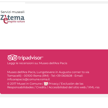
Servizi museali
Leggi le recensioni su:
Museo dell'Ara Pacis
Museo dell'Ara Pacis, Lungotevere in Augusta corner to via
Tomacelli) - 00100 Roma (RM) - Tel.+39 060608 - Email:
info.arapacis@comune.roma.it
© 2017 Musei in Comune
/
Privacy
/
Exclusiòn de las
Responsabilidades
/
Credits
/
Accesibilidad del sitio web
/
XML-rss