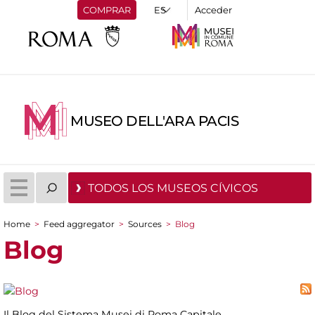
COMPRAR
Acceder
MUSEO DELL'ARA PACIS
TODOS LOS MUSEOS CÍVICOS
Home
>
Feed aggregator
>
Sources
>
Blog
You are here
Blog
Il Blog del Sistema Musei di Roma Capitale