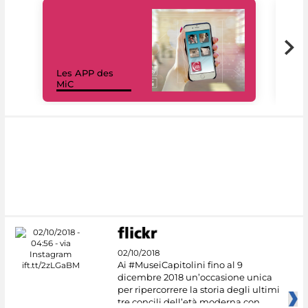
Les APP des
Les
MiC
rés
02/10/2018
Ai #MuseiCapitolini fino al 9
dicembre 2018 un’occasione unica
per ripercorrere la storia degli ultimi
tre concili dell’età moderna con