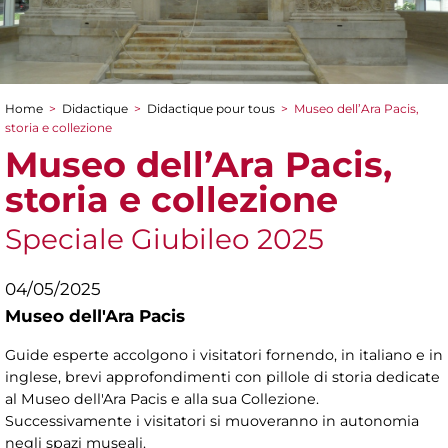
Home
>
Didactique
>
Didactique pour tous
>
Museo dell’Ara Pacis,
You are here
storia e collezione
Museo dell’Ara Pacis,
storia e collezione
Speciale Giubileo 2025
04/05/2025
Museo dell'Ara Pacis
Guide esperte accolgono i visitatori fornendo, in italiano e in
inglese, brevi approfondimenti con pillole di storia dedicate
al Museo dell'Ara Pacis e alla sua Collezione.
Successivamente i visitatori si muoveranno in autonomia
negli spazi museali.