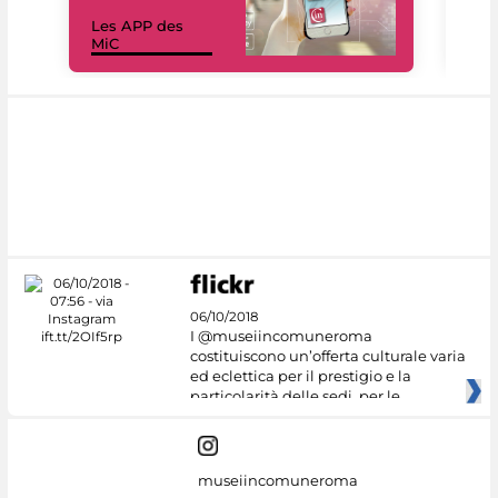
Les APP des
Les
MiC
rés
06/10/2018
I @museiincomuneroma
costituiscono un’offerta culturale varia
ed eclettica per il prestigio e la
particolarità delle sedi, per le
museiincomuneroma